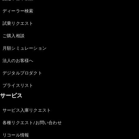
Sedan
E-Class
ディーラー検索
Sedan
S-Class
試乗リクエスト
New
Sedan
S-Class
ご購入相談
Sedan
New
Long
月額シミュレーション
Mercedes-
Maybach
New
法人のお客様へ
S-Class
デジタルプロダクト
試乗リクエ
プライスリスト
スト
サービス
オンライン
ショールー
ム
サービス入庫リクエスト
SUV
各種リクエスト/お問い合わせ
リコール情報