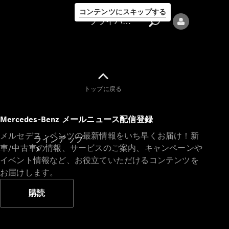
コンテンツにスキップする
プライバシーポリシー
トップに戻る
プライバシ
Mercedes-Benz メールニュース配信登録
ーポリシー
メルセデス・ベンツの最新情報をいち早くお届け！新
ラインアップ
車/中古車の情報、サービスのご案内、キャンペーンや
イベント情報など、お役立ていただけるコンテンツを
お届けします。
購読
Mercedes-Benz