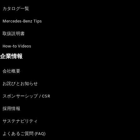
カタログ一覧
Mercedes-Benz Tips
All SUV
EQA
電気
取扱説明書
EQE
電気
SUV
How-to Videos
EQS
電気
企業情報
SUV
Mercedes-
Maybach
電気
会社概要
EQS SUV
GLA
お詫びとお知らせ
GLB
GLC
スポンサーシップ / CSR
GLC Coupé
GLE
採用情報
GLE Coupé
サステナビリティ
GLS
Mercedes-
よくあるご質問 (FAQ)
Maybach