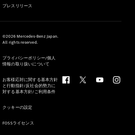
GLS
プレスリリース
G-
電気
Class
G-Class
試乗リクエ
©2026 Mercedes-Benz Japan.
All rights reserved.
スト
オンライン
ショールー
プライバシーポリシー/個人
ム
情報の取り扱いについて
Stationwagon
お客様応対に関する基本方針
と行動指針/反社会的勢力に
対する基本方針/ご利用条件
クッキーの設定
All
Stationwagon
FOSSライセンス
CLA
Shooting
New
電気