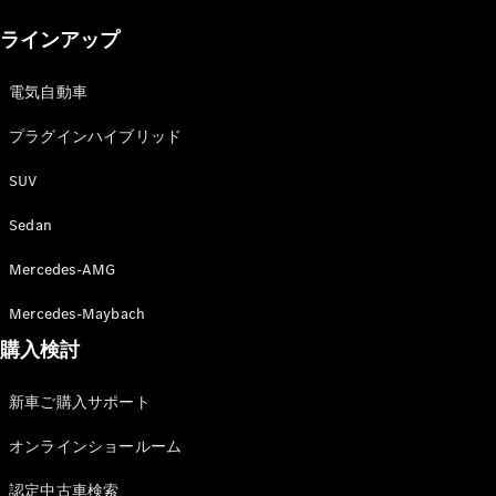
New models
ラインアップ
電気自動車モデル
プラグインハイブリッドモデル
電気自動車
プラグインハイブリッド
Sedan
SUV
Sedan
Mercedes-AMG
All Sedan
Mercedes-Maybach
CLA
購入検討
電気
Sedan
CLA
New
新車ご購入サポート
Sedan
C-Class
オンラインショールーム
Sedan
EQS
電気
認定中古車検索