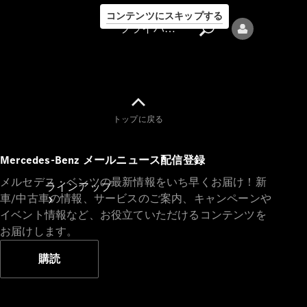
コンテンツにスキップする
プライバシーポリシー
トップに戻る
プライバシ
Mercedes-Benz メールニュース配信登録
ーポリシー
メルセデス・ベンツの最新情報をいち早くお届け！新
ラインアップ
車/中古車の情報、サービスのご案内、キャンペーンや
イベント情報など、お役立ていただけるコンテンツを
お届けします。
購読
Mercedes-Benz