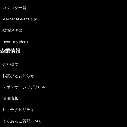
カタログ一覧
Mercedes-Benz Tips
All SUV
EQA
電気
取扱説明書
EQE
電気
SUV
How-to Videos
EQS
電気
企業情報
SUV
Mercedes-
Maybach
電気
会社概要
EQS SUV
GLA
お詫びとお知らせ
GLB
GLC
スポンサーシップ / CSR
GLC Coupé
GLE
採用情報
GLE Coupé
サステナビリティ
GLS
Mercedes-
よくあるご質問 (FAQ)
Maybach