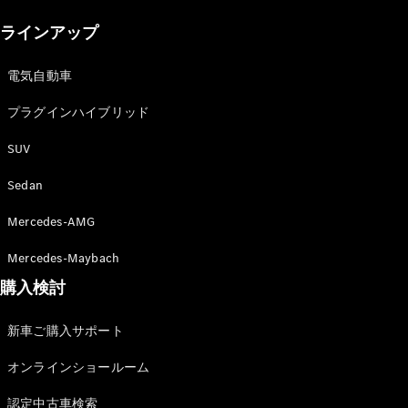
New models
ラインアップ
電気自動車モデル
プラグインハイブリッドモデル
電気自動車
プラグインハイブリッド
Sedan
SUV
Sedan
Mercedes-AMG
All Sedan
Mercedes-Maybach
CLA
購入検討
電気
Sedan
CLA
New
新車ご購入サポート
Sedan
C-Class
オンラインショールーム
Sedan
EQS
電気
認定中古車検索