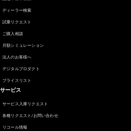
Sedan
E-Class
ディーラー検索
Sedan
S-Class
試乗リクエスト
New
Sedan
S-Class
ご購入相談
Sedan
New
Long
月額シミュレーション
Mercedes-
Maybach
New
法人のお客様へ
S-Class
デジタルプロダクト
試乗リクエ
プライスリスト
スト
サービス
オンライン
ショールー
ム
サービス入庫リクエスト
SUV
各種リクエスト/お問い合わせ
リコール情報