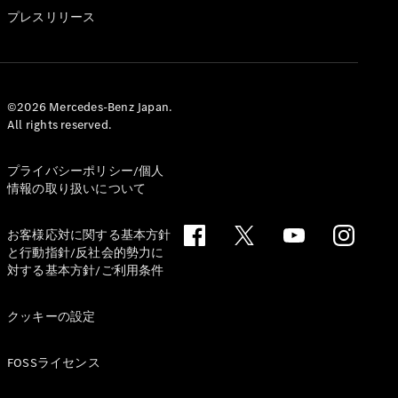
GLS
プレスリリース
G-
電気
Class
G-Class
試乗リクエ
©2026 Mercedes-Benz Japan.
All rights reserved.
スト
オンライン
ショールー
プライバシーポリシー/個人
ム
情報の取り扱いについて
Stationwagon
お客様応対に関する基本方針
と行動指針/反社会的勢力に
対する基本方針/ご利用条件
クッキーの設定
All
Stationwagon
FOSSライセンス
CLA
Shooting
New
電気