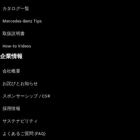
カタログ一覧
Mercedes-Benz Tips
All SUV
EQA
電気
取扱説明書
EQE
電気
SUV
How-to Videos
EQS
電気
企業情報
SUV
Mercedes-
Maybach
電気
会社概要
EQS SUV
GLA
お詫びとお知らせ
GLB
GLC
スポンサーシップ / CSR
GLC Coupé
GLE
採用情報
GLE Coupé
サステナビリティ
GLS
Mercedes-
よくあるご質問 (FAQ)
Maybach