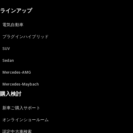
New models
ラインアップ
電気自動車モデル
プラグインハイブリッドモデル
電気自動車
プラグインハイブリッド
Sedan
SUV
Sedan
Mercedes-AMG
All Sedan
Mercedes-Maybach
CLA
購入検討
電気
Sedan
CLA
New
新車ご購入サポート
Sedan
C-Class
オンラインショールーム
Sedan
EQS
電気
認定中古車検索