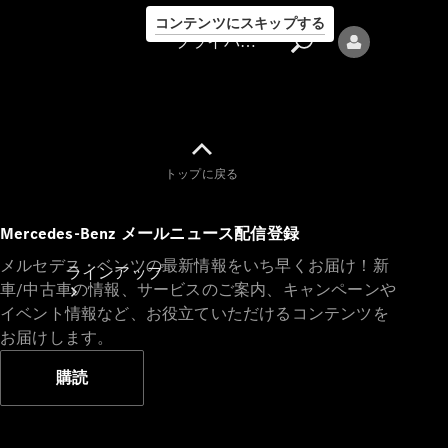
コンテンツにスキップする
プライバシーポリシー
トップに戻る
プライバシ
Mercedes-Benz メールニュース配信登録
ーポリシー
メルセデス・ベンツの最新情報をいち早くお届け！新
ラインアップ
車/中古車の情報、サービスのご案内、キャンペーンや
イベント情報など、お役立ていただけるコンテンツを
お届けします。
購読
Mercedes-Benz