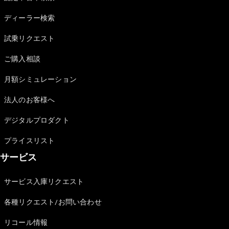
Sedan
E-Class
ディーラー検索
Sedan
S-Class
試乗リクエスト
New
Sedan
S-Class
ご購入相談
Sedan
New
Long
月額シミュレーション
Mercedes-
Maybach
New
法人のお客様へ
S-Class
デジタルプロダクト
試乗リクエ
プライスリスト
スト
サービス
オンライン
ショールー
ム
サービス入庫リクエスト
SUV
各種リクエスト/お問い合わせ
リコール情報