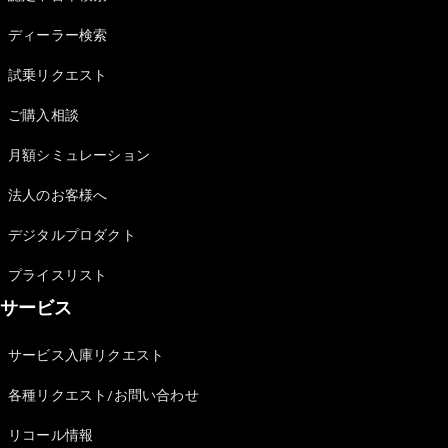
Sedan
E-Class
ディーラー検索
Sedan
S-Class
試乗リクエスト
New
Sedan
S-Class
ご購入相談
Sedan
New
Long
月額シミュレーション
Mercedes-
Maybach
New
法人のお客様へ
S-Class
デジタルプロダクト
試乗リクエ
プライスリスト
スト
サービス
オンライン
ショールー
ム
サービス入庫リクエスト
SUV
各種リクエスト/お問い合わせ
リコール情報