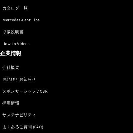
カタログ一覧
Mercedes-Benz Tips
All SUV
EQA
電気
取扱説明書
EQE
電気
SUV
How-to Videos
EQS
電気
企業情報
SUV
Mercedes-
Maybach
電気
会社概要
EQS SUV
GLA
お詫びとお知らせ
GLB
GLC
スポンサーシップ / CSR
GLC Coupé
GLE
採用情報
GLE Coupé
サステナビリティ
GLS
Mercedes-
よくあるご質問 (FAQ)
Maybach