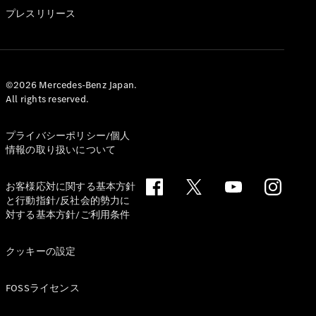
GLS
プレスリリース
G-
電気
Class
G-Class
試乗リクエ
©2026 Mercedes-Benz Japan.
All rights reserved.
スト
オンライン
ショールー
プライバシーポリシー/個人
ム
情報の取り扱いについて
Stationwagon
お客様応対に関する基本方針
と行動指針/反社会的勢力に
対する基本方針/ご利用条件
クッキーの設定
All
Stationwagon
FOSSライセンス
CLA
Shooting
New
電気