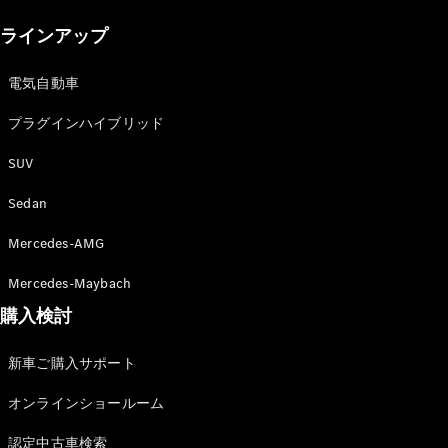
New models
ラインアップ
電気自動車モデル
プラグインハイブリッドモデル
電気自動車
プラグインハイブリッド
Sedan
SUV
Sedan
Mercedes-AMG
All Sedan
Mercedes-Maybach
CLA
購入検討
電気
Sedan
CLA
New
新車ご購入サポート
Sedan
C-Class
オンラインショールーム
Sedan
EQS
電気
認定中古車検索