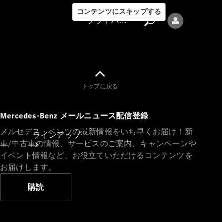
コンテンツにスキップする
プライバシーポリシー
トップに戻る
プライバシ
Mercedes-Benz メールニュース配信登録
ーポリシー
メルセデス・ベンツの最新情報をいち早くお届け！新
ラインアップ
車/中古車の情報、サービスのご案内、キャンペーンや
イベント情報など、お役立ていただけるコンテンツを
お届けします。
購読
Mercedes-Benz