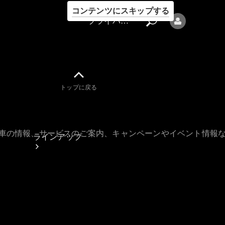
コンテンツにスキップする
プライバシーポリシー
トップに戻る
プライバシ
ーポリシー
古車の情報、サービスのご案内、キャンペーンやイベント情報
ラインアップ
Mercedes-Benz