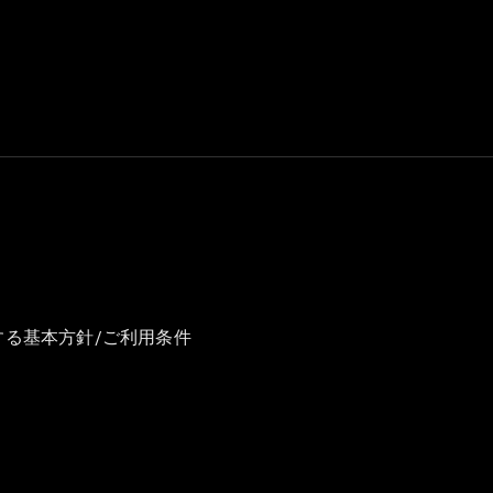
GLS
G-
電気
Class
G-Class
試乗リクエ
スト
オンライン
ショールー
ム
Stationwagon
する基本方針/ご利用条件
All
Stationwagon
CLA
Shooting
New
電気