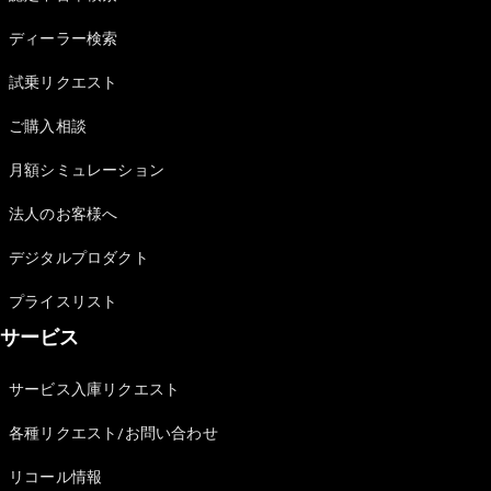
Sedan
E-Class
ディーラー検索
Sedan
S-Class
試乗リクエスト
New
Sedan
S-Class
ご購入相談
Sedan
New
Long
月額シミュレーション
Mercedes-
Maybach
New
法人のお客様へ
S-Class
デジタルプロダクト
試乗リクエ
プライスリスト
スト
サービス
オンライン
ショールー
ム
サービス入庫リクエスト
SUV
各種リクエスト/お問い合わせ
リコール情報