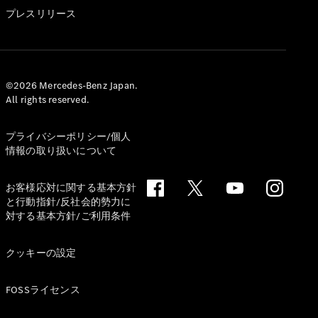
GLS
プレスリリース
G-
電気
Class
G-Class
試乗リクエ
©2026 Mercedes-Benz Japan.
All rights reserved.
スト
オンライン
ショールー
プライバシーポリシー/個人
ム
情報の取り扱いについて
Stationwagon
お客様応対に関する基本方針
と行動指針/反社会的勢力に
対する基本方針/ご利用条件
クッキーの設定
All
Stationwagon
FOSSライセンス
CLA
Shooting
New
電気