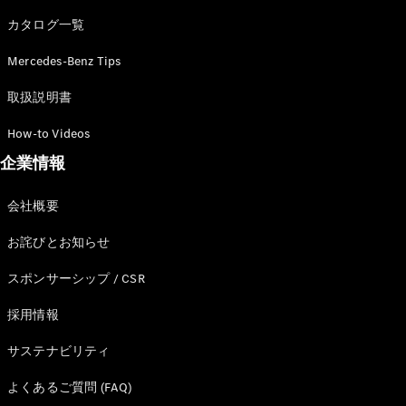
カタログ一覧
Mercedes-Benz Tips
All SUV
EQA
電気
取扱説明書
EQE
電気
SUV
How-to Videos
EQS
電気
企業情報
SUV
Mercedes-
Maybach
電気
会社概要
EQS SUV
GLA
お詫びとお知らせ
GLB
GLC
スポンサーシップ / CSR
GLC Coupé
GLE
採用情報
GLE Coupé
サステナビリティ
GLS
Mercedes-
よくあるご質問 (FAQ)
Maybach