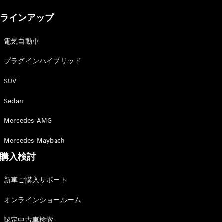
New models
ラインアップ
電気自動車モデル
プラグインハイブリッドモデル
電気自動車
プラグインハイブリッド
Sedan
SUV
Sedan
Mercedes-AMG
All Sedan
Mercedes-Maybach
CLA
購入検討
電気
Sedan
CLA
New
新車ご購入サポート
Sedan
C-Class
オンラインショールーム
Sedan
EQS
電気
認定中古車検索