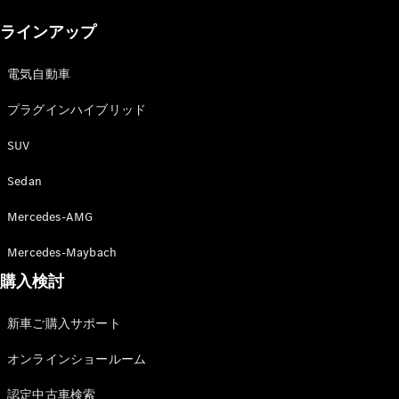
New models
ラインアップ
電気自動車モデル
プラグインハイブリッドモデル
電気自動車
プラグインハイブリッド
Sedan
SUV
Sedan
Mercedes-AMG
All Sedan
Mercedes-Maybach
CLA
購入検討
電気
Sedan
CLA
New
新車ご購入サポート
Sedan
C-Class
オンラインショールーム
Sedan
EQS
電気
認定中古車検索