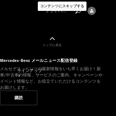
コンテンツにスキップする
プライバシーポリシー
トップに戻る
プライバシ
Mercedes-Benz メールニュース配信登録
ーポリシー
メルセデス・ベンツの最新情報をいち早くお届け！新
ラインアップ
車/中古車の情報、サービスのご案内、キャンペーンや
イベント情報など、お役立ていただけるコンテンツを
お届けします。
購読
Mercedes-Benz