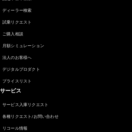
Sedan
E-Class
ディーラー検索
Sedan
S-Class
試乗リクエスト
New
Sedan
S-Class
ご購入相談
Sedan
New
Long
月額シミュレーション
Mercedes-
Maybach
New
法人のお客様へ
S-Class
デジタルプロダクト
試乗リクエ
プライスリスト
スト
サービス
オンライン
ショールー
ム
サービス入庫リクエスト
SUV
各種リクエスト/お問い合わせ
リコール情報