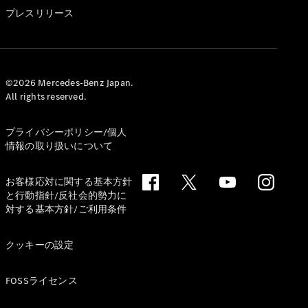
GLS
プレスリリース
G-
電気
Class
G-Class
試乗リクエ
©2026 Mercedes-Benz Japan.
All rights reserved.
スト
オンライン
ショールー
プライバシーポリシー/個人
ム
情報の取り扱いについて
Stationwagon
お客様応対に関する基本方針
と行動指針/反社会的勢力に
対する基本方針/ご利用条件
クッキーの設定
All
Stationwagon
FOSSライセンス
CLA
Shooting
New
電気