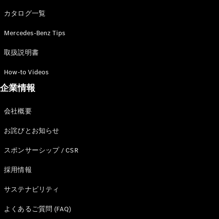
カタログ一覧
Mercedes-Benz Tips
All SUV
EQA
電気
取扱説明書
EQE
電気
SUV
How-to Videos
EQS
電気
企業情報
SUV
Mercedes-
Maybach
電気
会社概要
EQS SUV
GLA
お詫びとお知らせ
GLB
GLC
スポンサーシップ / CSR
GLC Coupé
GLE
採用情報
GLE Coupé
サステナビリティ
GLS
Mercedes-
よくあるご質問 (FAQ)
Maybach