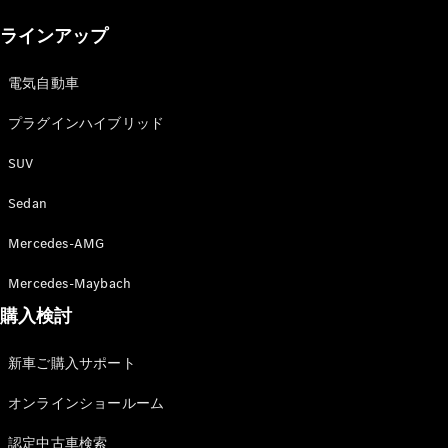
New models
ラインアップ
電気自動車モデル
プラグインハイブリッドモデル
電気自動車
プラグインハイブリッド
Sedan
SUV
Sedan
Mercedes-AMG
All Sedan
Mercedes-Maybach
CLA
購入検討
電気
Sedan
CLA
New
新車ご購入サポート
Sedan
C-Class
オンラインショールーム
Sedan
EQS
電気
認定中古車検索