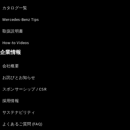
カタログ一覧
Mercedes-Benz Tips
All SUV
EQA
電気
取扱説明書
EQE
電気
SUV
How-to Videos
EQS
電気
企業情報
SUV
Mercedes-
Maybach
電気
会社概要
EQS SUV
GLA
お詫びとお知らせ
GLB
GLC
スポンサーシップ / CSR
GLC Coupé
GLE
採用情報
GLE Coupé
サステナビリティ
GLS
Mercedes-
よくあるご質問 (FAQ)
Maybach