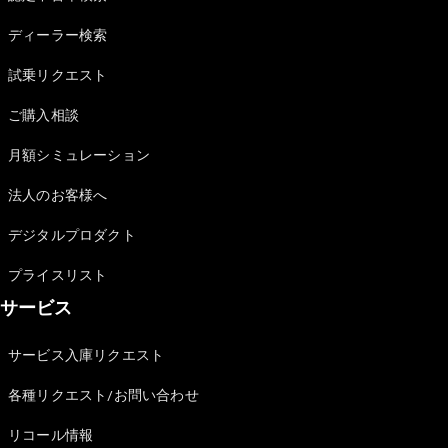
Sedan
E-Class
ディーラー検索
Sedan
S-Class
試乗リクエスト
New
Sedan
S-Class
ご購入相談
Sedan
New
Long
月額シミュレーション
Mercedes-
Maybach
New
法人のお客様へ
S-Class
デジタルプロダクト
試乗リクエ
プライスリスト
スト
サービス
オンライン
ショールー
ム
サービス入庫リクエスト
SUV
各種リクエスト/お問い合わせ
リコール情報