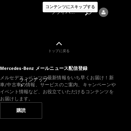
コンテンツにスキップする
プライバシーポリシー
トップに戻る
プライバシ
Mercedes-Benz メールニュース配信登録
ーポリシー
メルセデス・ベンツの最新情報をいち早くお届け！新
ラインアップ
車/中古車の情報、サービスのご案内、キャンペーンや
イベント情報など、お役立ていただけるコンテンツを
お届けします。
購読
Mercedes-Benz