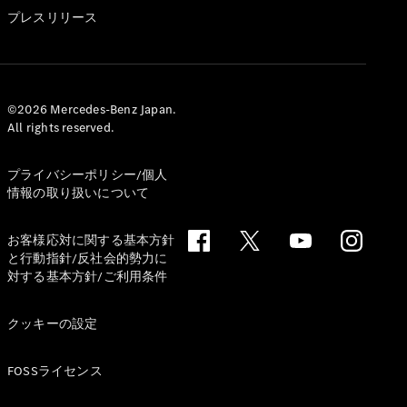
GLS
プレスリリース
G-
電気
Class
G-Class
試乗リクエ
©2026 Mercedes-Benz Japan.
All rights reserved.
スト
オンライン
ショールー
プライバシーポリシー/個人
ム
情報の取り扱いについて
Stationwagon
お客様応対に関する基本方針
と行動指針/反社会的勢力に
対する基本方針/ご利用条件
クッキーの設定
All
Stationwagon
FOSSライセンス
CLA
Shooting
New
電気