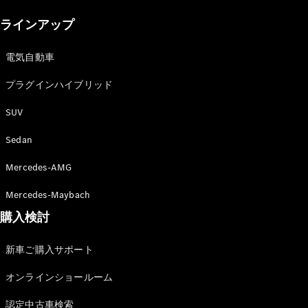
New models
ラインアップ
電気自動車モデル
プラグインハイブリッドモデル
電気自動車
プラグインハイブリッド
Sedan
SUV
Sedan
Mercedes-AMG
All Sedan
Mercedes-Maybach
CLA
購入検討
電気
Sedan
CLA
New
新車ご購入サポート
Sedan
C-Class
オンラインショールーム
Sedan
EQS
電気
認定中古車検索