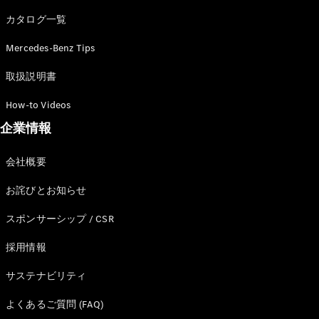
カタログ一覧
Mercedes-Benz Tips
All SUV
EQA
電気
取扱説明書
EQE
電気
SUV
How-to Videos
EQS
電気
企業情報
SUV
Mercedes-
Maybach
電気
会社概要
EQS SUV
GLA
お詫びとお知らせ
GLB
GLC
スポンサーシップ / CSR
GLC Coupé
GLE
採用情報
GLE Coupé
サステナビリティ
GLS
Mercedes-
よくあるご質問 (FAQ)
Maybach