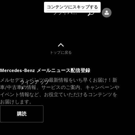
コンテンツにスキップする
プライバシーポリシー
トップに戻る
プライバシ
Mercedes-Benz メールニュース配信登録
ーポリシー
メルセデス・ベンツの最新情報をいち早くお届け！新
ラインアップ
車/中古車の情報、サービスのご案内、キャンペーンや
イベント情報など、お役立ていただけるコンテンツを
お届けします。
購読
Mercedes-Benz