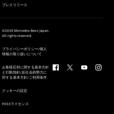
GLS
プレスリリース
G-
電気
Class
G-Class
試乗リクエ
©2026 Mercedes-Benz Japan.
All rights reserved.
スト
オンライン
ショールー
プライバシーポリシー/個人
ム
情報の取り扱いについて
Stationwagon
お客様応対に関する基本方針
と行動指針/反社会的勢力に
対する基本方針/ご利用条件
クッキーの設定
All
Stationwagon
FOSSライセンス
CLA
Shooting
New
電気