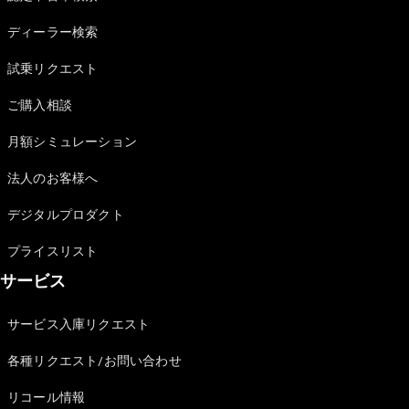
Sedan
E-Class
ディーラー検索
Sedan
S-Class
試乗リクエスト
New
Sedan
S-Class
ご購入相談
Sedan
New
Long
月額シミュレーション
Mercedes-
Maybach
New
法人のお客様へ
S-Class
デジタルプロダクト
試乗リクエ
プライスリスト
スト
サービス
オンライン
ショールー
ム
サービス入庫リクエスト
SUV
各種リクエスト/お問い合わせ
リコール情報