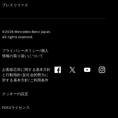
GLS
プレスリリース
G-
電気
Class
G-Class
試乗リクエ
©2026 Mercedes-Benz Japan.
All rights reserved.
スト
オンライン
ショールー
プライバシーポリシー/個人
ム
情報の取り扱いについて
Stationwagon
お客様応対に関する基本方針
と行動指針/反社会的勢力に
対する基本方針/ご利用条件
クッキーの設定
All
Stationwagon
FOSSライセンス
CLA
Shooting
New
電気