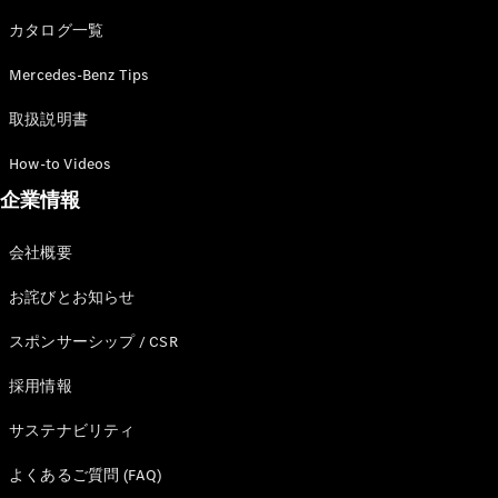
カタログ一覧
Mercedes-Benz Tips
All SUV
EQA
電気
取扱説明書
EQE
電気
SUV
How-to Videos
EQS
電気
企業情報
SUV
Mercedes-
Maybach
電気
会社概要
EQS SUV
GLA
お詫びとお知らせ
GLB
GLC
スポンサーシップ / CSR
GLC Coupé
GLE
採用情報
GLE Coupé
サステナビリティ
GLS
Mercedes-
よくあるご質問 (FAQ)
Maybach