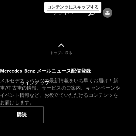
コンテンツにスキップする
プライバシーポリシー
トップに戻る
プライバシ
Mercedes-Benz メールニュース配信登録
ーポリシー
メルセデス・ベンツの最新情報をいち早くお届け！新
ラインアップ
車/中古車の情報、サービスのご案内、キャンペーンや
イベント情報など、お役立ていただけるコンテンツを
お届けします。
購読
Mercedes-Benz