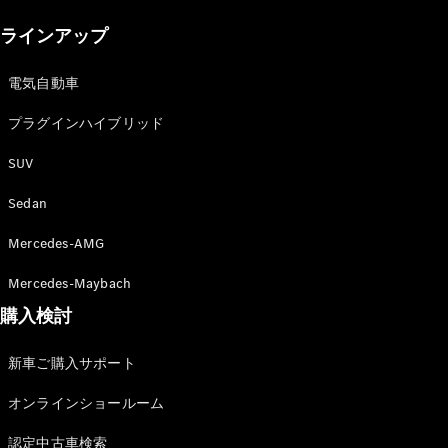
New models
ラインアップ
電気自動車モデル
プラグインハイブリッドモデル
電気自動車
プラグインハイブリッド
Sedan
SUV
Sedan
Mercedes-AMG
All Sedan
Mercedes-Maybach
CLA
購入検討
電気
Sedan
CLA
New
新車ご購入サポート
Sedan
C-Class
オンラインショールーム
Sedan
EQS
電気
認定中古車検索