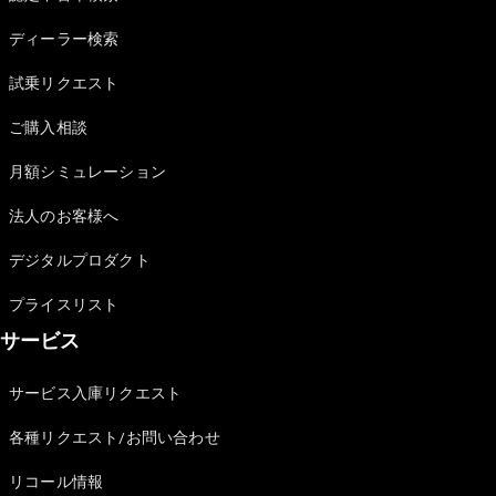
Sedan
E-Class
ディーラー検索
Sedan
S-Class
試乗リクエスト
New
Sedan
S-Class
ご購入相談
Sedan
New
Long
月額シミュレーション
Mercedes-
Maybach
New
法人のお客様へ
S-Class
デジタルプロダクト
試乗リクエ
プライスリスト
スト
サービス
オンライン
ショールー
ム
サービス入庫リクエスト
SUV
各種リクエスト/お問い合わせ
リコール情報