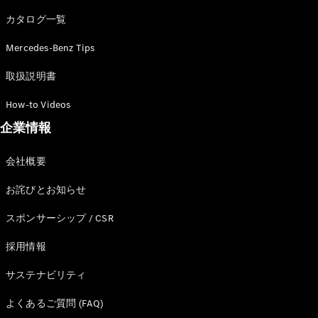
カタログ一覧
Mercedes-Benz Tips
All SUV
EQA
電気
取扱説明書
EQE
電気
SUV
How-to Videos
EQS
電気
企業情報
SUV
Mercedes-
Maybach
電気
会社概要
EQS SUV
GLA
お詫びとお知らせ
GLB
GLC
スポンサーシップ / CSR
GLC Coupé
GLE
採用情報
GLE Coupé
サステナビリティ
GLS
Mercedes-
よくあるご質問 (FAQ)
Maybach