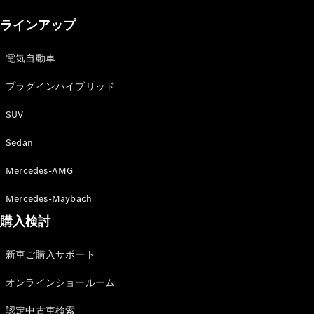
New models
ラインアップ
電気自動車モデル
プラグインハイブリッドモデル
電気自動車
プラグインハイブリッド
Sedan
SUV
Sedan
Mercedes-AMG
All Sedan
Mercedes-Maybach
CLA
購入検討
電気
Sedan
CLA
New
新車ご購入サポート
Sedan
C-Class
オンラインショールーム
Sedan
EQS
電気
認定中古車検索