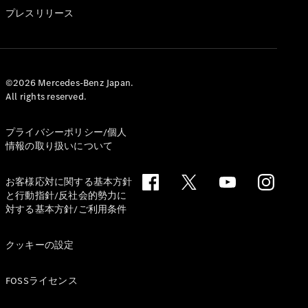
GLS
プレスリリース
G-
電気
Class
G-Class
試乗リクエ
©2026 Mercedes-Benz Japan.
All rights reserved.
スト
オンライン
ショールー
プライバシーポリシー/個人
ム
情報の取り扱いについて
Stationwagon
お客様応対に関する基本方針
と行動指針/反社会的勢力に
対する基本方針/ご利用条件
クッキーの設定
All
Stationwagon
FOSSライセンス
CLA
Shooting
New
電気