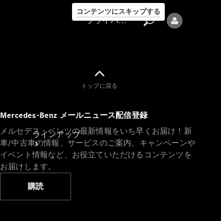
コンテンツにスキップする
プライバシーポリシー
トップに戻る
プライバシ
Mercedes-Benz メールニュース配信登録
ーポリシー
メルセデス・ベンツの最新情報をいち早くお届け！新
ラインアップ
車/中古車の情報、サービスのご案内、キャンペーンや
イベント情報など、お役立ていただけるコンテンツを
お届けします。
購読
Mercedes-Benz