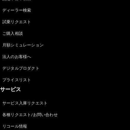
Sedan
E-Class
ディーラー検索
Sedan
S-Class
試乗リクエスト
New
Sedan
S-Class
ご購入相談
Sedan
New
Long
月額シミュレーション
Mercedes-
Maybach
New
法人のお客様へ
S-Class
デジタルプロダクト
試乗リクエ
プライスリスト
スト
サービス
オンライン
ショールー
ム
サービス入庫リクエスト
SUV
各種リクエスト/お問い合わせ
リコール情報