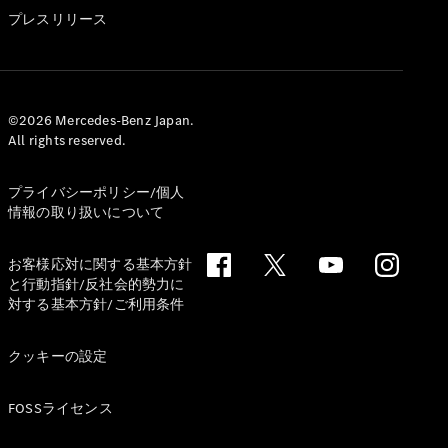
GLS
プレスリリース
G-
電気
Class
G-Class
試乗リクエ
©2026 Mercedes-Benz Japan.
All rights reserved.
スト
オンライン
ショールー
プライバシーポリシー/個人
ム
情報の取り扱いについて
Stationwagon
お客様応対に関する基本方針
と行動指針/反社会的勢力に
対する基本方針/ご利用条件
クッキーの設定
All
Stationwagon
FOSSライセンス
CLA
Shooting
New
電気