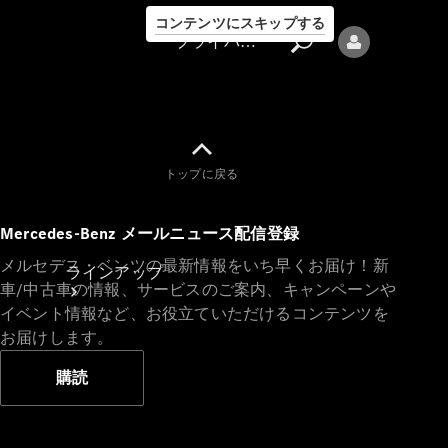
コンテンツにスキップする
プライバシーポリシー
トップに戻る
プライバシ
Mercedes-Benz メールニュース配信登録
ーポリシー
メルセデス・ベンツの最新情報をいち早くお届け！新
ラインアップ
車/中古車の情報、サービスのご案内、キャンペーンや
イベント情報など、お役立ていただけるコンテンツを
お届けします。
購読
Mercedes-Benz