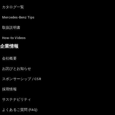
カタログ一覧
Mercedes-Benz Tips
All SUV
EQA
電気
取扱説明書
EQE
電気
SUV
How-to Videos
EQS
電気
企業情報
SUV
Mercedes-
Maybach
電気
会社概要
EQS SUV
GLA
お詫びとお知らせ
GLB
GLC
スポンサーシップ / CSR
GLC Coupé
GLE
採用情報
GLE Coupé
サステナビリティ
GLS
Mercedes-
よくあるご質問 (FAQ)
Maybach