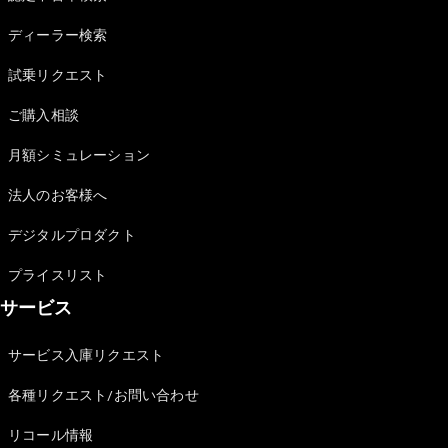
Sedan
E-Class
ディーラー検索
Sedan
S-Class
試乗リクエスト
New
Sedan
S-Class
ご購入相談
Sedan
New
Long
月額シミュレーション
Mercedes-
Maybach
New
法人のお客様へ
S-Class
デジタルプロダクト
試乗リクエ
プライスリスト
スト
サービス
オンライン
ショールー
ム
サービス入庫リクエスト
SUV
各種リクエスト/お問い合わせ
リコール情報