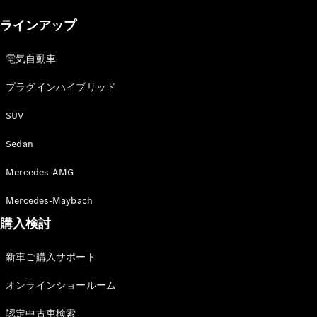
New models
ラインアップ
電気自動車モデル
プラグインハイブリッドモデル
電気自動車
プラグインハイブリッド
Sedan
SUV
Sedan
Mercedes-AMG
All Sedan
Mercedes-Maybach
CLA
購入検討
電気
Sedan
CLA
New
新車ご購入サポート
Sedan
C-Class
オンラインショールーム
Sedan
EQS
電気
認定中古車検索