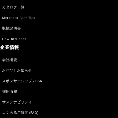
カタログ一覧
Mercedes-Benz Tips
All SUV
EQA
電気
取扱説明書
EQE
電気
SUV
How-to Videos
EQS
電気
企業情報
SUV
Mercedes-
Maybach
電気
会社概要
EQS SUV
GLA
お詫びとお知らせ
GLB
GLC
スポンサーシップ / CSR
GLC Coupé
GLE
採用情報
GLE Coupé
サステナビリティ
GLS
Mercedes-
よくあるご質問 (FAQ)
Maybach