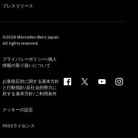
GLS
プレスリリース
G-
電気
Class
G-Class
試乗リクエ
©2026 Mercedes-Benz Japan.
All rights reserved.
スト
オンライン
ショールー
プライバシーポリシー/個人
ム
情報の取り扱いについて
Stationwagon
お客様応対に関する基本方針
と行動指針/反社会的勢力に
対する基本方針/ご利用条件
クッキーの設定
All
Stationwagon
FOSSライセンス
CLA
Shooting
New
電気