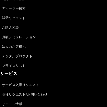
Sedan
E-Class
ディーラー検索
Sedan
S-Class
試乗リクエスト
New
Sedan
S-Class
ご購入相談
Sedan
New
Long
月額シミュレーション
Mercedes-
Maybach
New
法人のお客様へ
S-Class
デジタルプロダクト
試乗リクエ
プライスリスト
スト
サービス
オンライン
ショールー
ム
サービス入庫リクエスト
SUV
各種リクエスト/お問い合わせ
リコール情報