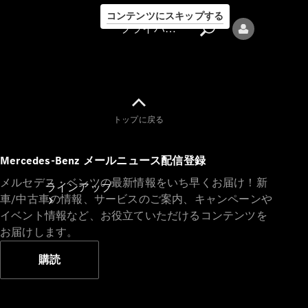
コンテンツにスキップする
プライバシーポリシー
トップに戻る
プライバシ
Mercedes-Benz メールニュース配信登録
ーポリシー
メルセデス・ベンツの最新情報をいち早くお届け！新
ラインアップ
車/中古車の情報、サービスのご案内、キャンペーンや
イベント情報など、お役立ていただけるコンテンツを
お届けします。
購読
Mercedes-Benz