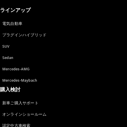
New models
ラインアップ
電気自動車モデル
プラグインハイブリッドモデル
電気自動車
プラグインハイブリッド
Sedan
SUV
Sedan
Mercedes-AMG
All Sedan
Mercedes-Maybach
CLA
購入検討
電気
Sedan
CLA
New
新車ご購入サポート
Sedan
C-Class
オンラインショールーム
Sedan
EQS
電気
認定中古車検索