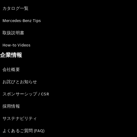
カタログ一覧
Mercedes-Benz Tips
All SUV
EQA
電気
取扱説明書
EQE
電気
SUV
How-to Videos
EQS
電気
企業情報
SUV
Mercedes-
Maybach
電気
会社概要
EQS SUV
GLA
お詫びとお知らせ
GLB
GLC
スポンサーシップ / CSR
GLC Coupé
GLE
採用情報
GLE Coupé
サステナビリティ
GLS
Mercedes-
よくあるご質問 (FAQ)
Maybach