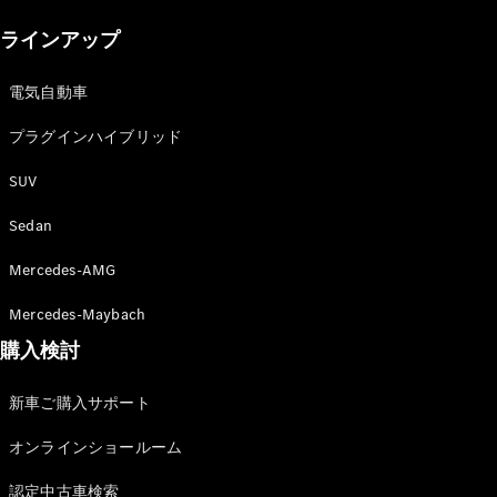
New models
ラインアップ
電気自動車モデル
プラグインハイブリッドモデル
電気自動車
プラグインハイブリッド
Sedan
SUV
Sedan
Mercedes-AMG
All Sedan
Mercedes-Maybach
CLA
購入検討
電気
Sedan
CLA
New
新車ご購入サポート
Sedan
C-Class
オンラインショールーム
Sedan
EQS
電気
認定中古車検索