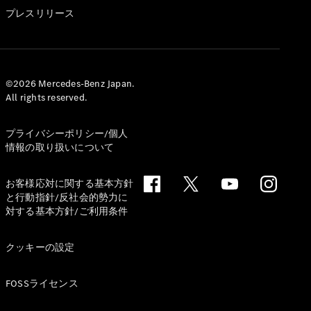
GLS
プレスリリース
G-
電気
Class
G-Class
試乗リクエ
©2026 Mercedes-Benz Japan.
All rights reserved.
スト
オンライン
ショールー
プライバシーポリシー/個人
ム
情報の取り扱いについて
Stationwagon
お客様応対に関する基本方針
と行動指針/反社会的勢力に
対する基本方針/ご利用条件
クッキーの設定
All
Stationwagon
FOSSライセンス
CLA
Shooting
New
電気