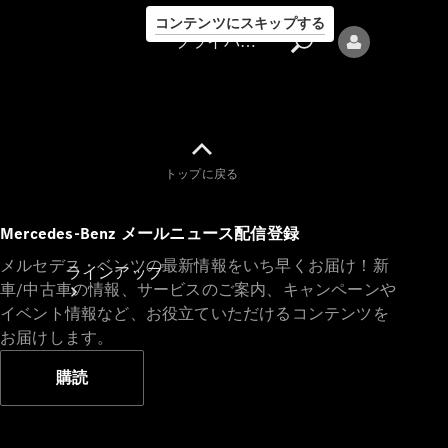
コンテンツにスキップする
プライバシーポリシー
トップに戻る
プライバシ
Mercedes-Benz メールニュース配信登録
ーポリシー
メルセデス・ベンツの最新情報をいち早くお届け！新
ラインアップ
車/中古車の情報、サービスのご案内、キャンペーンや
イベント情報など、お役立ていただけるコンテンツを
お届けします。
購読
Mercedes-Benz