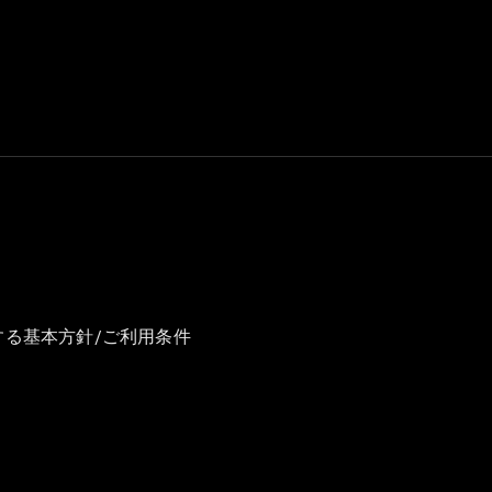
GLS
G-
電気
Class
G-Class
試乗リクエ
スト
オンライン
ショールー
ム
Stationwagon
する基本方針/ご利用条件
All
Stationwagon
CLA
Shooting
New
電気