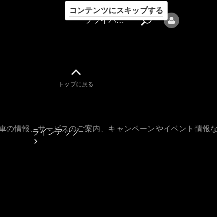
コンテンツにスキップする
プライバシーポリシー
トップに戻る
プライバシ
ーポリシー
古車の情報、サービスのご案内、キャンペーンやイベント情報
ラインアップ
Mercedes-Benz