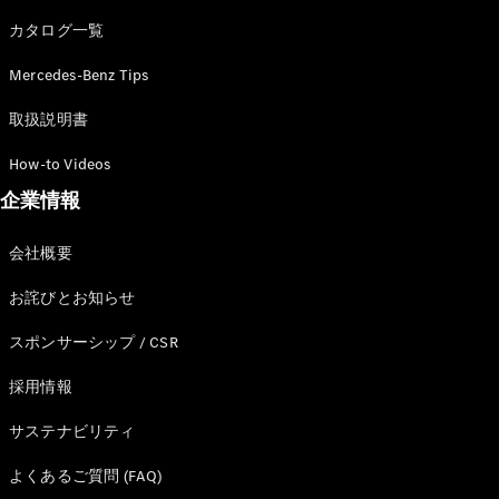
カタログ一覧
Mercedes-Benz Tips
All SUV
EQA
電気
取扱説明書
EQE
電気
SUV
How-to Videos
EQS
電気
企業情報
SUV
Mercedes-
Maybach
電気
会社概要
EQS SUV
GLA
お詫びとお知らせ
GLB
GLC
スポンサーシップ / CSR
GLC Coupé
GLE
採用情報
GLE Coupé
サステナビリティ
GLS
Mercedes-
よくあるご質問 (FAQ)
Maybach