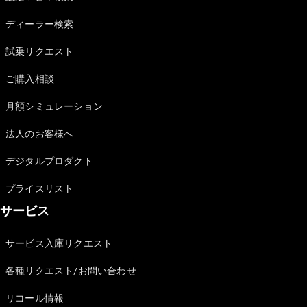
Sedan
E-Class
ディーラー検索
Sedan
S-Class
試乗リクエスト
New
Sedan
S-Class
ご購入相談
Sedan
New
Long
月額シミュレーション
Mercedes-
Maybach
New
法人のお客様へ
S-Class
デジタルプロダクト
試乗リクエ
プライスリスト
スト
サービス
オンライン
ショールー
ム
サービス入庫リクエスト
SUV
各種リクエスト/お問い合わせ
リコール情報