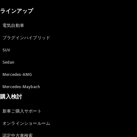
New models
ラインアップ
電気自動車モデル
プラグインハイブリッドモデル
電気自動車
プラグインハイブリッド
Sedan
SUV
Sedan
Mercedes-AMG
All Sedan
Mercedes-Maybach
CLA
購入検討
電気
Sedan
CLA
New
新車ご購入サポート
Sedan
C-Class
オンラインショールーム
Sedan
EQS
電気
認定中古車検索