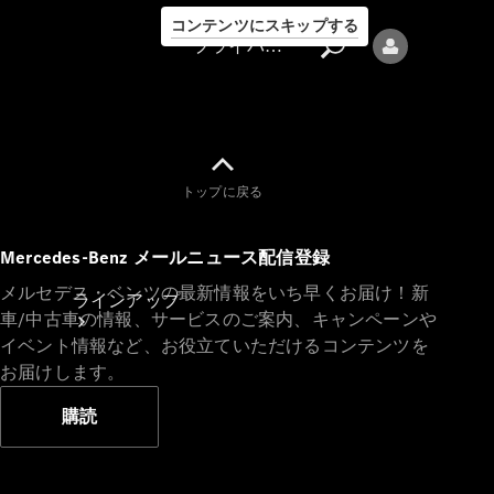
コンテンツにスキップする
プライバシーポリシー
トップに戻る
プライバシ
Mercedes-Benz メールニュース配信登録
ーポリシー
メルセデス・ベンツの最新情報をいち早くお届け！新
ラインアップ
車/中古車の情報、サービスのご案内、キャンペーンや
イベント情報など、お役立ていただけるコンテンツを
お届けします。
購読
Mercedes-Benz