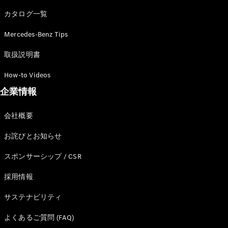
カタログ一覧
Mercedes-Benz Tips
All SUV
EQA
電気
取扱説明書
EQE
電気
SUV
How-to Videos
EQS
電気
企業情報
SUV
Mercedes-
Maybach
電気
会社概要
EQS SUV
GLA
お詫びとお知らせ
GLB
GLC
スポンサーシップ / CSR
GLC Coupé
GLE
採用情報
GLE Coupé
サステナビリティ
GLS
Mercedes-
よくあるご質問 (FAQ)
Maybach