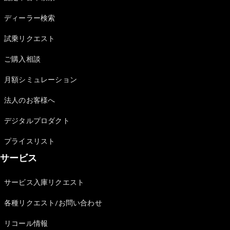
Sedan
E-Class
ディーラー検索
Sedan
S-Class
試乗リクエスト
New
Sedan
S-Class
ご購入相談
Sedan
New
Long
月額シミュレーション
Mercedes-
Maybach
New
法人のお客様へ
S-Class
デジタルプロダクト
試乗リクエ
プライスリスト
スト
サービス
オンライン
ショールー
ム
サービス入庫リクエスト
SUV
各種リクエスト/お問い合わせ
リコール情報