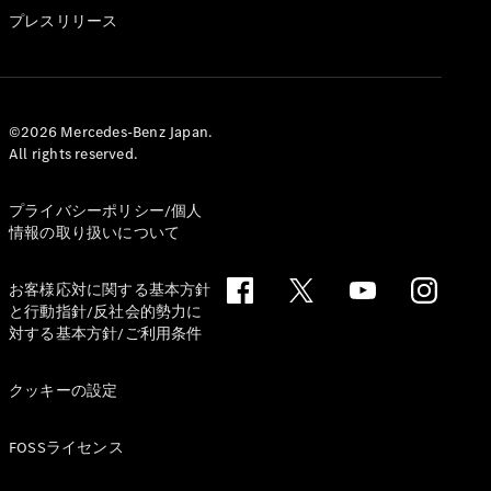
GLS
プレスリリース
G-
電気
Class
G-Class
試乗リクエ
©2026 Mercedes-Benz Japan.
All rights reserved.
スト
オンライン
ショールー
プライバシーポリシー/個人
ム
情報の取り扱いについて
Stationwagon
お客様応対に関する基本方針
と行動指針/反社会的勢力に
対する基本方針/ご利用条件
クッキーの設定
All
Stationwagon
FOSSライセンス
CLA
Shooting
New
電気