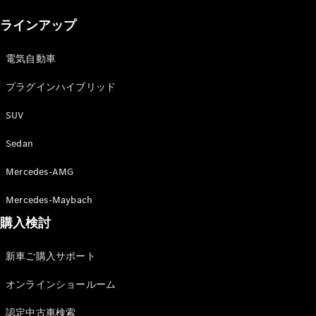
New models
ラインアップ
電気自動車モデル
プラグインハイブリッドモデル
電気自動車
プラグインハイブリッド
Sedan
SUV
Sedan
Mercedes-AMG
All Sedan
Mercedes-Maybach
CLA
購入検討
電気
Sedan
CLA
New
新車ご購入サポート
Sedan
C-Class
オンラインショールーム
Sedan
EQS
電気
認定中古車検索