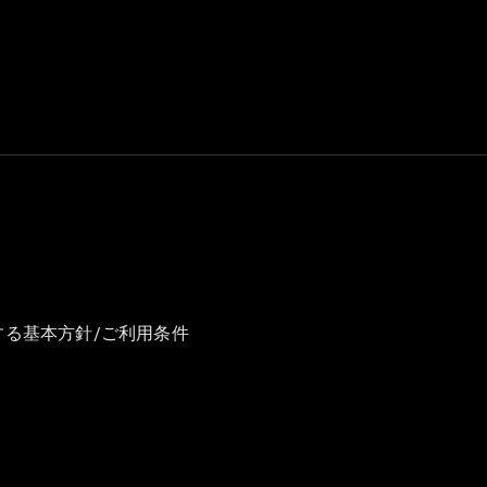
GLS
G-
電気
Class
G-Class
試乗リクエ
スト
オンライン
ショールー
ム
Stationwagon
する基本方針/ご利用条件
All
Stationwagon
CLA
Shooting
New
電気