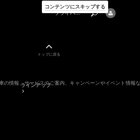
コンテンツにスキップする
プライバシーポリシー
トップに戻る
プライバシ
ーポリシー
古車の情報、サービスのご案内、キャンペーンやイベント情報
ラインアップ
Mercedes-Benz