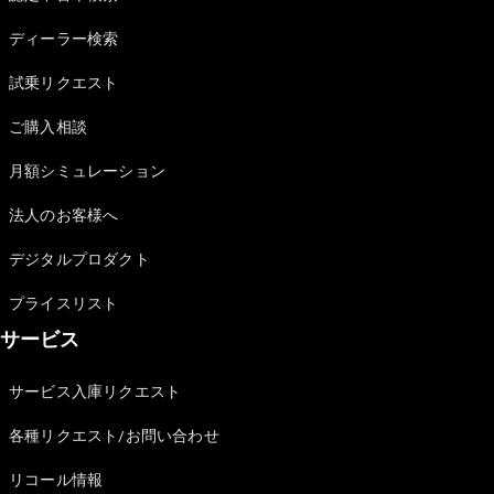
Sedan
E-Class
ディーラー検索
Sedan
S-Class
試乗リクエスト
New
Sedan
S-Class
ご購入相談
Sedan
New
Long
月額シミュレーション
Mercedes-
Maybach
New
法人のお客様へ
S-Class
デジタルプロダクト
試乗リクエ
プライスリスト
スト
サービス
オンライン
ショールー
ム
サービス入庫リクエスト
SUV
各種リクエスト/お問い合わせ
リコール情報