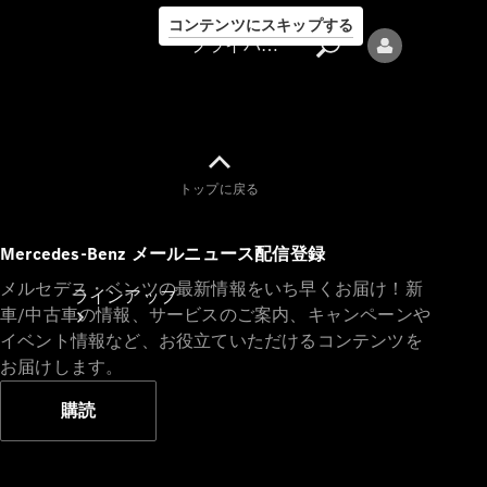
コンテンツにスキップする
プライバシーポリシー
トップに戻る
プライバシ
Mercedes-Benz メールニュース配信登録
ーポリシー
メルセデス・ベンツの最新情報をいち早くお届け！新
ラインアップ
車/中古車の情報、サービスのご案内、キャンペーンや
イベント情報など、お役立ていただけるコンテンツを
お届けします。
購読
Mercedes-Benz