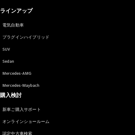
New models
ラインアップ
電気自動車モデル
プラグインハイブリッドモデル
電気自動車
プラグインハイブリッド
Sedan
SUV
Sedan
Mercedes-AMG
All Sedan
Mercedes-Maybach
CLA
購入検討
電気
Sedan
CLA
New
新車ご購入サポート
Sedan
C-Class
オンラインショールーム
Sedan
EQS
電気
認定中古車検索