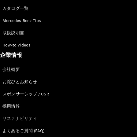
カタログ一覧
Mercedes-Benz Tips
All SUV
EQA
電気
取扱説明書
EQE
電気
SUV
How-to Videos
EQS
電気
企業情報
SUV
Mercedes-
Maybach
電気
会社概要
EQS SUV
GLA
お詫びとお知らせ
GLB
GLC
スポンサーシップ / CSR
GLC Coupé
GLE
採用情報
GLE Coupé
サステナビリティ
GLS
Mercedes-
よくあるご質問 (FAQ)
Maybach