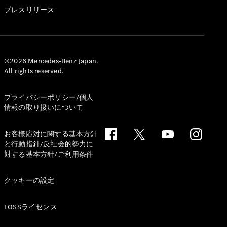
GLS
プレスリリース
G-
電気
Class
G-Class
試乗リクエ
©2026 Mercedes-Benz Japan.
All rights reserved.
スト
オンライン
ショールー
プライバシーポリシー/個人
ム
情報の取り扱いについて
Stationwagon
お客様応対に関する基本方針
と行動指針/反社会的勢力に
対する基本方針/ご利用条件
クッキーの設定
All
Stationwagon
FOSSライセンス
CLA
Shooting
New
電気