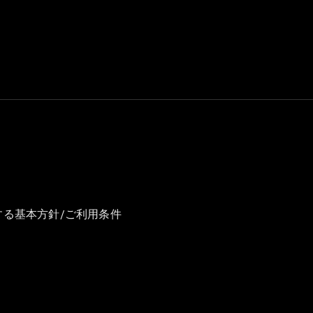
GLS
G-
電気
Class
G-Class
試乗リクエ
スト
オンライン
ショールー
ム
Stationwagon
する基本方針/ご利用条件
All
Stationwagon
CLA
Shooting
New
電気