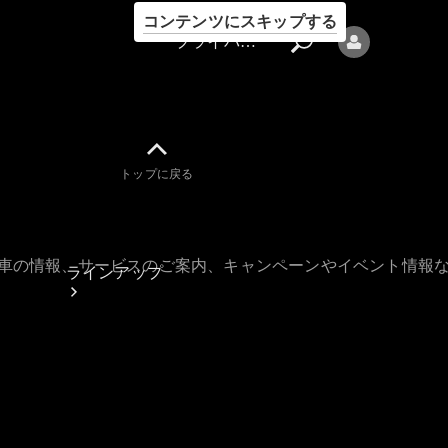
コンテンツにスキップする
プライバシーポリシー
トップに戻る
プライバシ
ーポリシー
古車の情報、サービスのご案内、キャンペーンやイベント情報
ラインアップ
Mercedes-Benz