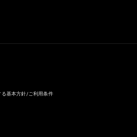
GLS
G-
電気
Class
G-Class
試乗リクエ
スト
オンライン
ショールー
ム
Stationwagon
する基本方針/ご利用条件
All
Stationwagon
CLA
Shooting
New
電気