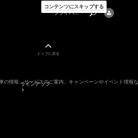
コンテンツにスキップする
プライバシーポリシー
トップに戻る
プライバシ
ーポリシー
古車の情報、サービスのご案内、キャンペーンやイベント情報
ラインアップ
Mercedes-Benz