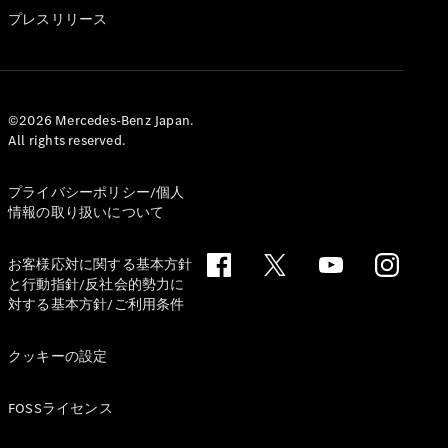
GLS
プレスリリース
G-
電気
Class
G-Class
試乗リクエ
©2026 Mercedes-Benz Japan.
All rights reserved.
スト
オンライン
ショールー
プライバシーポリシー/個人
ム
情報の取り扱いについて
Stationwagon
お客様応対に関する基本方針
と行動指針/反社会的勢力に
対する基本方針/ご利用条件
クッキーの設定
All
Stationwagon
FOSSライセンス
CLA
Shooting
New
電気