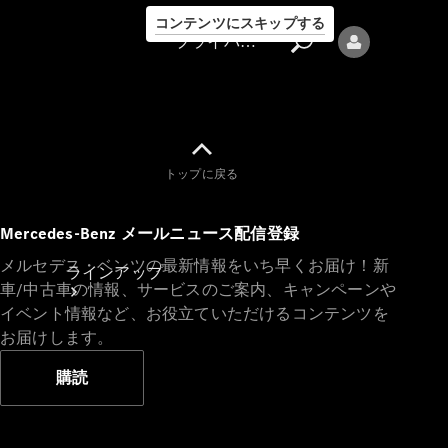
コンテンツにスキップする
プライバシーポリシー
トップに戻る
プライバシ
Mercedes-Benz メールニュース配信登録
ーポリシー
メルセデス・ベンツの最新情報をいち早くお届け！新
ラインアップ
車/中古車の情報、サービスのご案内、キャンペーンや
イベント情報など、お役立ていただけるコンテンツを
お届けします。
購読
Mercedes-Benz