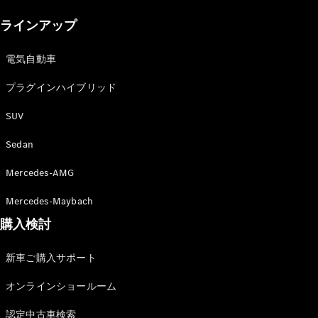
New models
ラインアップ
電気自動車モデル
プラグインハイブリッドモデル
電気自動車
プラグインハイブリッド
Sedan
SUV
Sedan
Mercedes-AMG
All Sedan
Mercedes-Maybach
CLA
購入検討
電気
Sedan
CLA
New
新車ご購入サポート
Sedan
C-Class
オンラインショールーム
Sedan
EQS
電気
認定中古車検索