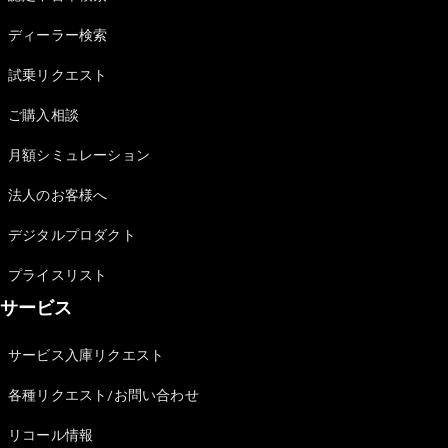
Sedan
E-Class
ディーラー検索
Sedan
S-Class
試乗リクエスト
New
Sedan
S-Class
ご購入相談
Sedan
New
Long
月額シミュレーション
Mercedes-
Maybach
New
法人のお客様へ
S-Class
デジタルプロダクト
試乗リクエ
プライスリスト
スト
サービス
オンライン
ショールー
ム
サービス入庫リクエスト
SUV
各種リクエスト/お問い合わせ
リコール情報