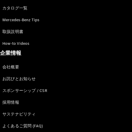
カタログ一覧
Mercedes-Benz Tips
All SUV
EQA
電気
取扱説明書
EQE
電気
SUV
How-to Videos
EQS
電気
企業情報
SUV
Mercedes-
Maybach
電気
会社概要
EQS SUV
GLA
お詫びとお知らせ
GLB
GLC
スポンサーシップ / CSR
GLC Coupé
GLE
採用情報
GLE Coupé
サステナビリティ
GLS
Mercedes-
よくあるご質問 (FAQ)
Maybach