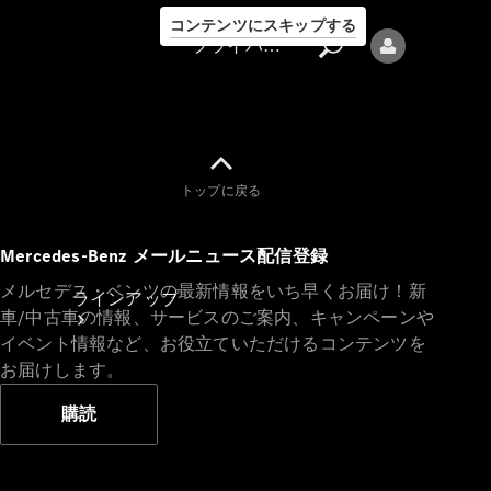
コンテンツにスキップする
プライバシーポリシー
トップに戻る
プライバシ
Mercedes-Benz メールニュース配信登録
ーポリシー
メルセデス・ベンツの最新情報をいち早くお届け！新
ラインアップ
車/中古車の情報、サービスのご案内、キャンペーンや
イベント情報など、お役立ていただけるコンテンツを
お届けします。
購読
Mercedes-Benz