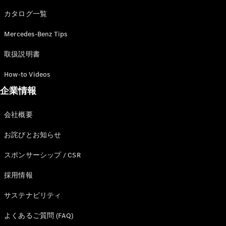
カタログ一覧
Mercedes-Benz Tips
All SUV
EQA
電気
取扱説明書
EQE
電気
SUV
How-to Videos
EQS
電気
企業情報
SUV
Mercedes-
Maybach
電気
会社概要
EQS SUV
GLA
お詫びとお知らせ
GLB
GLC
スポンサーシップ / CSR
GLC Coupé
GLE
採用情報
GLE Coupé
サステナビリティ
GLS
Mercedes-
よくあるご質問 (FAQ)
Maybach