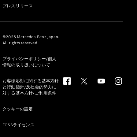
GLS
プレスリリース
G-
電気
Class
G-Class
試乗リクエ
©2026 Mercedes-Benz Japan.
All rights reserved.
スト
オンライン
ショールー
プライバシーポリシー/個人
ム
情報の取り扱いについて
Stationwagon
お客様応対に関する基本方針
と行動指針/反社会的勢力に
対する基本方針/ご利用条件
クッキーの設定
All
Stationwagon
FOSSライセンス
CLA
Shooting
New
電気