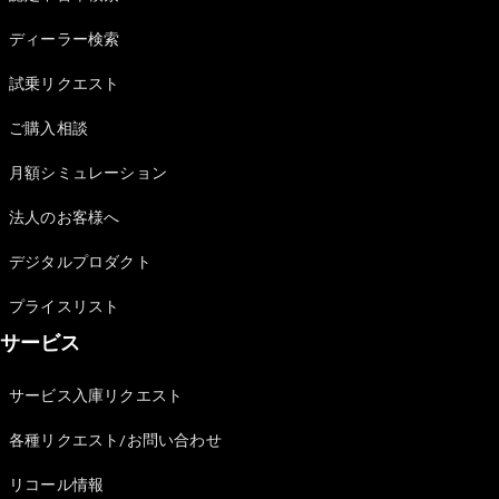
Sedan
E-Class
ディーラー検索
Sedan
S-Class
試乗リクエスト
New
Sedan
S-Class
ご購入相談
Sedan
New
Long
月額シミュレーション
Mercedes-
Maybach
New
法人のお客様へ
S-Class
デジタルプロダクト
試乗リクエ
プライスリスト
スト
サービス
オンライン
ショールー
ム
サービス入庫リクエスト
SUV
各種リクエスト/お問い合わせ
リコール情報