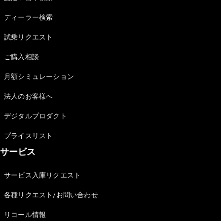
Sedan
E-Class
ディーラー検索
Sedan
S-Class
試乗リクエスト
New
Sedan
S-Class
ご購入相談
Sedan
New
Long
月額シミュレーション
Mercedes-
Maybach
New
法人のお客様へ
S-Class
デジタルプロダクト
試乗リクエ
プライスリスト
スト
サービス
オンライン
ショールー
ム
サービス入庫リクエスト
SUV
各種リクエスト/お問い合わせ
リコール情報