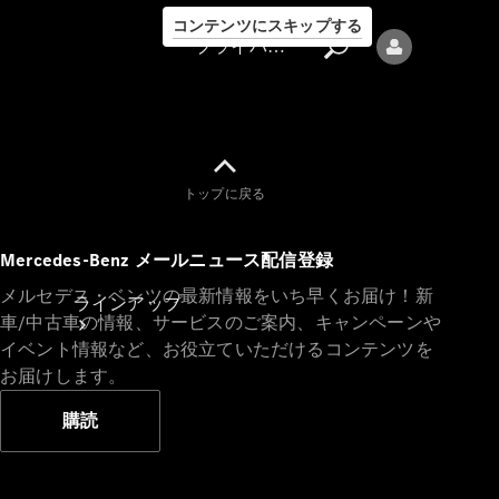
コンテンツにスキップする
プライバシーポリシー
トップに戻る
プライバシ
Mercedes-Benz メールニュース配信登録
ーポリシー
メルセデス・ベンツの最新情報をいち早くお届け！新
ラインアップ
車/中古車の情報、サービスのご案内、キャンペーンや
イベント情報など、お役立ていただけるコンテンツを
お届けします。
購読
Mercedes-Benz