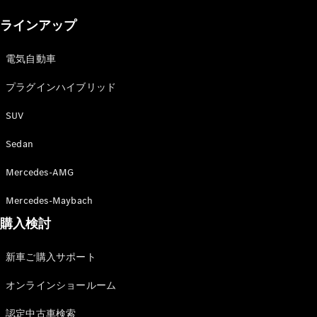
New models
ラインアップ
電気自動車モデル
プラグインハイブリッドモデル
電気自動車
プラグインハイブリッド
Sedan
SUV
Sedan
Mercedes-AMG
All Sedan
Mercedes-Maybach
CLA
購入検討
電気
Sedan
CLA
New
新車ご購入サポート
Sedan
C-Class
オンラインショールーム
Sedan
EQS
電気
認定中古車検索