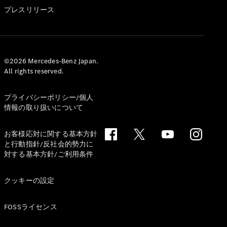
GLS
プレスリリース
G-
電気
Class
G-Class
試乗リクエ
©2026 Mercedes-Benz Japan.
All rights reserved.
スト
オンライン
ショールー
プライバシーポリシー/個人
ム
情報の取り扱いについて
Stationwagon
お客様応対に関する基本方針
と行動指針/反社会的勢力に
対する基本方針/ご利用条件
クッキーの設定
All
Stationwagon
FOSSライセンス
CLA
Shooting
New
電気