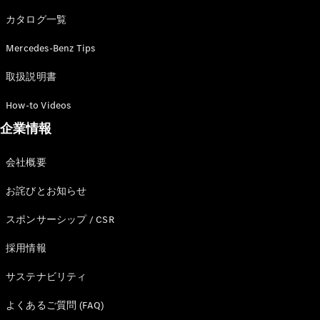
カタログ一覧
Mercedes-Benz Tips
All SUV
EQA
電気
取扱説明書
EQE
電気
SUV
How-to Videos
EQS
電気
企業情報
SUV
Mercedes-
Maybach
電気
会社概要
EQS SUV
GLA
お詫びとお知らせ
GLB
GLC
スポンサーシップ / CSR
GLC Coupé
GLE
採用情報
GLE Coupé
サステナビリティ
GLS
Mercedes-
よくあるご質問 (FAQ)
Maybach