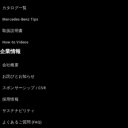
カタログ一覧
Mercedes-Benz Tips
All SUV
EQA
電気
取扱説明書
EQE
電気
SUV
How-to Videos
EQS
電気
企業情報
SUV
Mercedes-
Maybach
電気
会社概要
EQS SUV
GLA
お詫びとお知らせ
GLB
GLC
スポンサーシップ / CSR
GLC Coupé
GLE
採用情報
GLE Coupé
サステナビリティ
GLS
Mercedes-
よくあるご質問 (FAQ)
Maybach