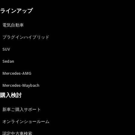
New models
ラインアップ
電気自動車モデル
プラグインハイブリッドモデル
電気自動車
プラグインハイブリッド
Sedan
SUV
Sedan
Mercedes-AMG
All Sedan
Mercedes-Maybach
CLA
購入検討
電気
Sedan
CLA
New
新車ご購入サポート
Sedan
C-Class
オンラインショールーム
Sedan
EQS
電気
認定中古車検索