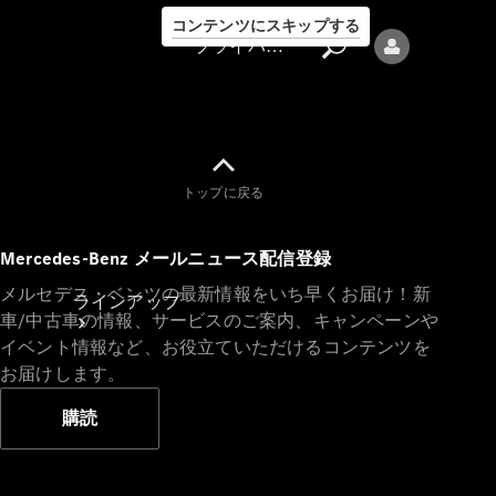
コンテンツにスキップする
プライバシーポリシー
トップに戻る
プライバシ
Mercedes-Benz メールニュース配信登録
ーポリシー
メルセデス・ベンツの最新情報をいち早くお届け！新
ラインアップ
車/中古車の情報、サービスのご案内、キャンペーンや
イベント情報など、お役立ていただけるコンテンツを
お届けします。
購読
Mercedes-Benz