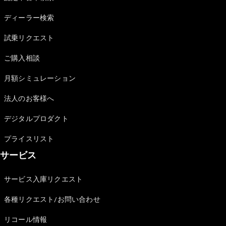
Sedan
E-Class
ディーラー検索
Sedan
S-Class
試乗リクエスト
New
Sedan
S-Class
ご購入相談
Sedan
New
Long
月額シミュレーション
Mercedes-
Maybach
New
法人のお客様へ
S-Class
デジタルプロダクト
試乗リクエ
プライスリスト
スト
サービス
オンライン
ショールー
ム
サービス入庫リクエスト
SUV
各種リクエスト/お問い合わせ
リコール情報