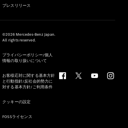
GLS
プレスリリース
G-
電気
Class
G-Class
試乗リクエ
©2026 Mercedes-Benz Japan.
All rights reserved.
スト
オンライン
ショールー
プライバシーポリシー/個人
ム
情報の取り扱いについて
Stationwagon
お客様応対に関する基本方針
と行動指針/反社会的勢力に
対する基本方針/ご利用条件
クッキーの設定
All
Stationwagon
FOSSライセンス
CLA
Shooting
New
電気