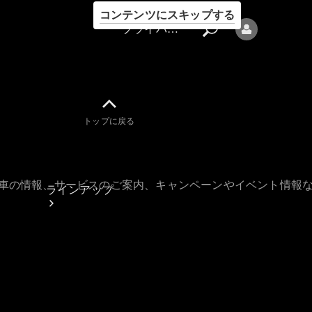
コンテンツにスキップする
プライバシーポリシー
トップに戻る
プライバシ
ーポリシー
古車の情報、サービスのご案内、キャンペーンやイベント情報
ラインアップ
Mercedes-Benz