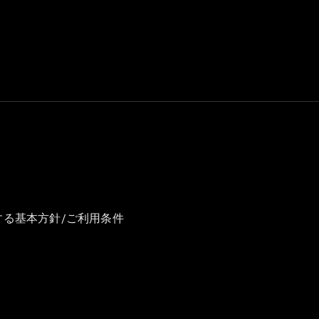
GLS
G-
電気
Class
G-Class
試乗リクエ
スト
オンライン
ショールー
ム
Stationwagon
する基本方針/ご利用条件
All
Stationwagon
CLA
Shooting
New
電気