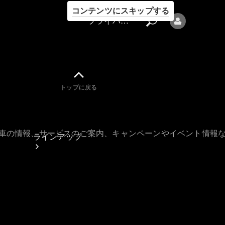
コンテンツにスキップする
プライバシーポリシー
トップに戻る
プライバシ
ーポリシー
古車の情報、サービスのご案内、キャンペーンやイベント情報
ラインアップ
Mercedes-Benz