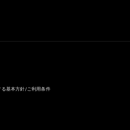
GLS
G-
電気
Class
G-Class
試乗リクエ
スト
オンライン
ショールー
ム
Stationwagon
する基本方針/ご利用条件
All
Stationwagon
CLA
Shooting
New
電気