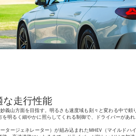
GLS
G-
電気
Class
G-Class
試乗リクエ
スト
オンライン
ショールー
ム
Stationwagon
適な走行性能
妙義山方面を目指す。明るさも速度域も刻々と変わる中で頼り
All
方を明るく細やかに照らしてくれる制御で、ドライバーがあれ
Stationwagon
CLA
ータージェネレーター）が組み込まれたMHEV（マイルドハイ
Shooting
New
電気