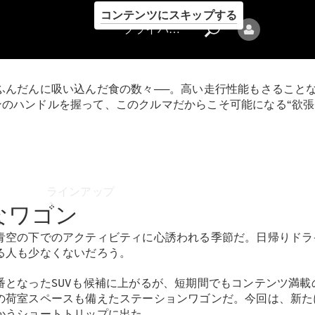
コンテンツにスキップする
プライバシーポリシー
ふんだんに吸い込んだ食の数々──。高い走行性能もさること
ワゴンのハンドルを握って、このクルマだからこそ可能になる“欲
プライバシ
ーポリシー
ラインアップ
なワゴン
青空の下でのアクティビティに心誘われる季節だ。日帰りドラ
る人も少なくないだろう。
番となったSUVも候補に上がるが、短期間でもコンテンツ満
荷室スペースも備えたステーションワゴンだ。今回は、新たに登場
Mercedes-Benz
かうショートトリップに出た。