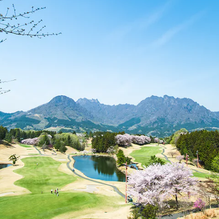
All Compact
A-Class
B-Class
試乗リクエ
スト
オンライン
ショールー
ム
Coupé