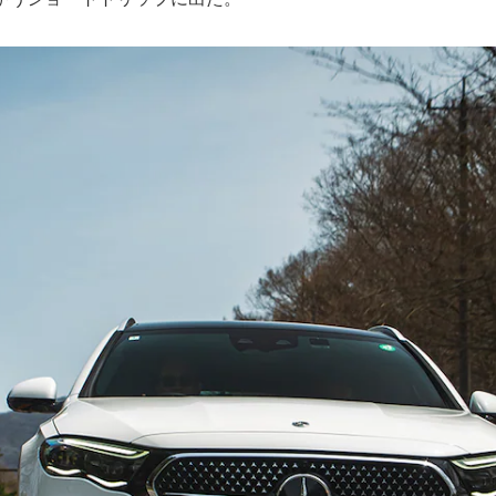
New models
電気自動車モデル
プラグインハイブリッドモデル
Sedan
All Sedan
CLA
電気
Sedan
CLA
New
Sedan
C-Class
Sedan
EQS
電気