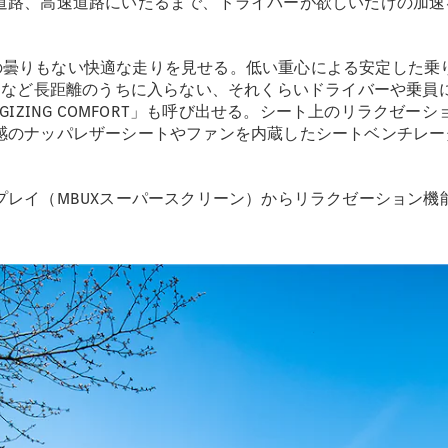
道路、高速道路にいたるまで、ドライバーが欲しいだけの加速
Brake
CLA
Shooting
New
一片の曇りもない快適な走りを見せる。低い重心による安定した乗り
Brake
駆けなど長距離のうちに入らない、それくらいドライバーや乗員
C-Class
GIZING COMFORT」も呼び出せる。シート上のリラクゼ
Stationwagon
感のナッパレザーシートやファンを内蔵したシートベンチレー
C-Class All-
Terrain
E-Class
プレイ（MBUXスーパースクリーン）からリラクゼーション機
Stationwagon
E-Class All-
Terrain
試乗リクエ
スト
オンライン
ショールー
ム
Compact