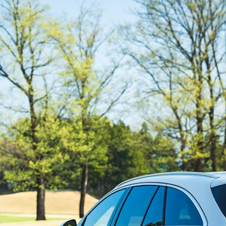
All SUV
EQA
電気
EQE
電気
SUV
EQS
電気
SUV
Mercedes-
Maybach
電気
EQS SUV
GLA
GLB
GLC
GLC Coupé
GLE
GLE Coupé
GLS
Mercedes-
Maybach