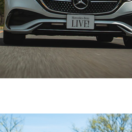
Sedan
E-Class
Sedan
S-Class
New
Sedan
S-Class
Sedan
New
Long
Mercedes-
Maybach
New
S-Class
試乗リクエ
スト
オンライン
ショールー
ム
SUV