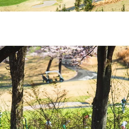
All Coupé
CLE Coupé
Mercedes-
AMG GT
Coupé
Mercedes-
AMG GT 4-
Door-Coupé
Mercedes-
AMG GT
New
電気
4-Door-
Coupé
試乗リクエ
スト
オンライン
ショールー
ム
Cabriolet/Roadster