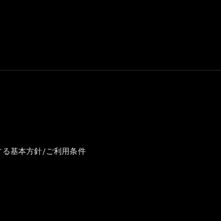
GLS
G-
電気
Class
G-Class
試乗リクエ
スト
オンライン
ショールー
ム
Stationwagon
する基本方針/ご利用条件
All
Stationwagon
CLA
Shooting
New
電気