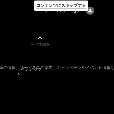
コンテンツにスキップする
プライバシーポリシー
トップに戻る
プライバシ
ーポリシー
古車の情報、サービスのご案内、キャンペーンやイベント情報
ラインアップ
Mercedes-Benz