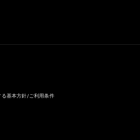
GLS
G-
電気
Class
G-Class
試乗リクエ
スト
オンライン
ショールー
ム
Stationwagon
する基本方針/ご利用条件
All
Stationwagon
CLA
Shooting
New
電気