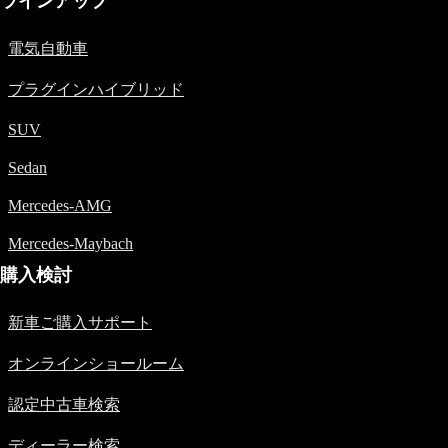
ラインアップ
New models
電気自動車
電気自動車モデル
プラグインハイブリッドモデル
プラグインハイブリッド
SUV
Sedan
Sedan
Mercedes-AMG
Mercedes-Maybach
購入検討
All Sedan
CLA
電
新車ご購入サポート
Sedan
気
CLA
New
オンラインショールーム
Sedan
C-Class
認定中古車検索
Sedan
EQS
電
ディーラー検索