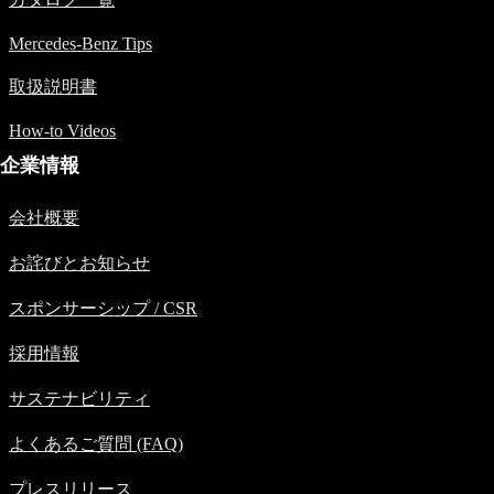
Mercedes-Benz Tips
取扱説明書
All SUV
How-to Videos
EQA
電気
企業情報
EQE
電
SUV
気
会社概要
EQS
電
SUV
気
お詫びとお知らせ
Mercedes-
電
Maybach
気
スポンサーシップ / CSR
EQS SUV
GLA
採用情報
GLB
GLC
サステナビリティ
GLC Coupé
GLE
よくあるご質問 (FAQ)
GLE Coupé
GLS
プレスリリース