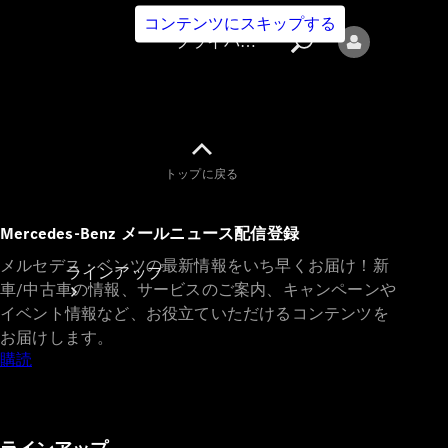
コンテンツにスキップする
プライバシーポリシー
トップに戻る
プライバシ
Mercedes-Benz メールニュース配信登録
ーポリシー
メルセデス・ベンツの最新情報をいち早くお届け！新
ラインアップ
車/中古車の情報、サービスのご案内、キャンペーンや
イベント情報など、お役立ていただけるコンテンツを
お届けします。
購読
Mercedes-Benz