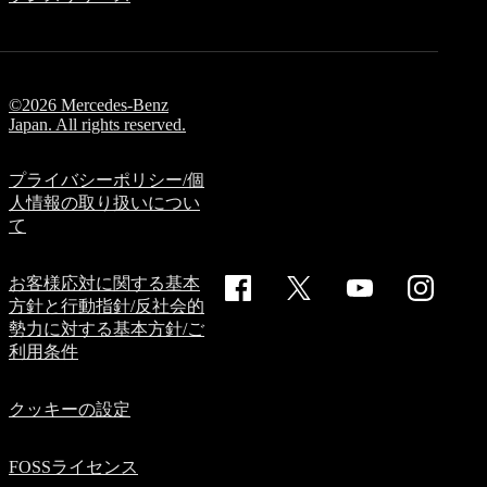
Mercedes-
Maybach
GLS
G-
電
Class
気
©2026 Mercedes-Benz
G-Class
Japan. All rights reserved.
試乗リクエ
プライバシーポリシー/個
スト
人情報の取り扱いについ
オンライン
て
ショールー
ム
お客様応対に関する基本
Stationwagon
方針と行動指針/反社会的
勢力に対する基本方針/ご
利用条件
クッキーの設定
All
FOSSライセンス
Stationwagon