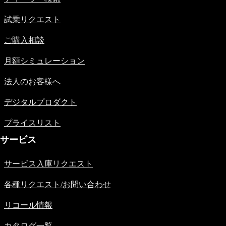
Sedan
気
E-Class
試乗リクエスト
Sedan
S-
ご購入相談
Class
New
Sedan
月額シミュレーション
S-
Class
New
法人のお客様へ
Sedan
Long
デジタルプロダクト
Mercedes-
Maybach
New
プライスリスト
S-Class
サービス
試乗リクエ
サービス入庫リクエスト
スト
オンライン
各種リクエスト/お問い合わせ
ショールー
ム
リコール情報
SUV
カタログ一覧