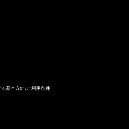
GLS
G-
電気
Class
G-Class
試乗リクエ
スト
オンライン
ショールー
ム
Stationwagon
する基本方針/ご利用条件
All
Stationwagon
CLA
Shooting
New
電気