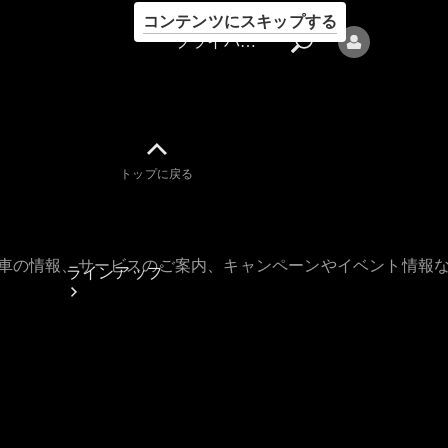
コンテンツにスキップする
プライバシーポリシー
トップに戻る
プライバシ
ーポリシー
古車の情報、サービスのご案内、キャンペーンやイベント情報
ラインアップ
Mercedes-Benz