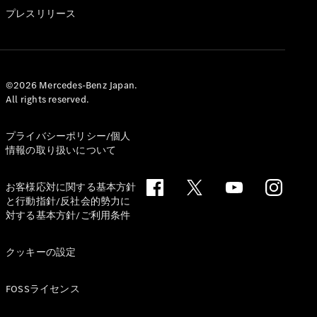
GLS
プレスリリース
G-
電気
Class
G-Class
試乗リクエ
©2026 Mercedes-Benz Japan.
All rights reserved.
スト
オンライン
ショールー
プライバシーポリシー/個人
ム
情報の取り扱いについて
Stationwagon
お客様応対に関する基本方針
と行動指針/反社会的勢力に
対する基本方針/ご利用条件
クッキーの設定
All
Stationwagon
FOSSライセンス
CLA
Shooting
New
電気