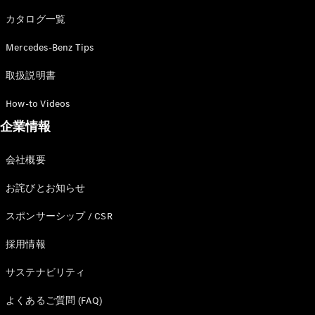
カタログ一覧
Mercedes-Benz Tips
All SUV
EQA
電気
取扱説明書
EQE
電気
SUV
How-to Videos
EQS
電気
企業情報
SUV
Mercedes-
Maybach
電気
会社概要
EQS SUV
GLA
お詫びとお知らせ
GLB
GLC
スポンサーシップ / CSR
GLC Coupé
GLE
採用情報
GLE Coupé
サステナビリティ
GLS
Mercedes-
よくあるご質問 (FAQ)
Maybach