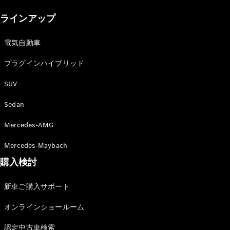
New models
ラインアップ
電気自動車モデル
プラグインハイブリッドモデル
電気自動車
プラグインハイブリッド
Sedan
SUV
Sedan
Mercedes-AMG
All Sedan
Mercedes-Maybach
CLA
購入検討
電気
Sedan
CLA
New
新車ご購入サポート
Sedan
C-Class
オンラインショールーム
Sedan
EQS
電気
認定中古車検索