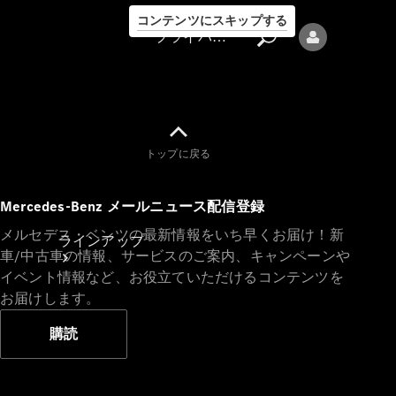
コンテンツにスキップする
プライバシーポリシー
トップに戻る
プライバシ
Mercedes-Benz メールニュース配信登録
ーポリシー
メルセデス・ベンツの最新情報をいち早くお届け！新
ラインアップ
車/中古車の情報、サービスのご案内、キャンペーンや
イベント情報など、お役立ていただけるコンテンツを
お届けします。
購読
Mercedes-Benz