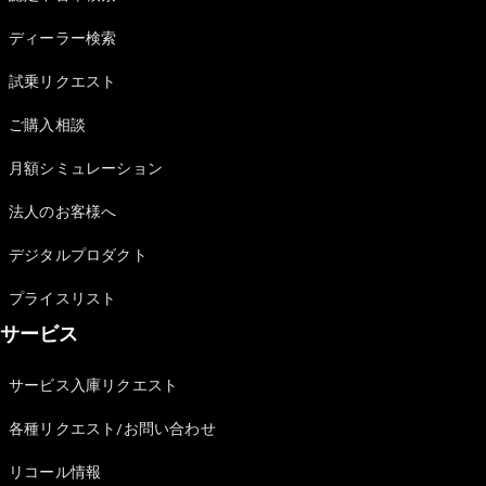
Sedan
E-Class
ディーラー検索
Sedan
S-Class
試乗リクエスト
New
Sedan
S-Class
ご購入相談
Sedan
New
Long
月額シミュレーション
Mercedes-
Maybach
New
法人のお客様へ
S-Class
デジタルプロダクト
試乗リクエ
プライスリスト
スト
サービス
オンライン
ショールー
ム
サービス入庫リクエスト
SUV
各種リクエスト/お問い合わせ
リコール情報