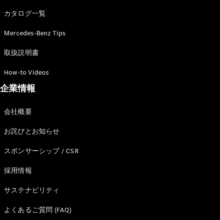
カタログ一覧
Mercedes-Benz Tips
All SUV
EQA
電気
取扱説明書
EQE
電気
SUV
How-to Videos
EQS
電気
企業情報
SUV
Mercedes-
Maybach
電気
会社概要
EQS SUV
GLA
お詫びとお知らせ
GLB
GLC
スポンサーシップ / CSR
GLC Coupé
GLE
採用情報
GLE Coupé
サステナビリティ
GLS
Mercedes-
よくあるご質問 (FAQ)
Maybach