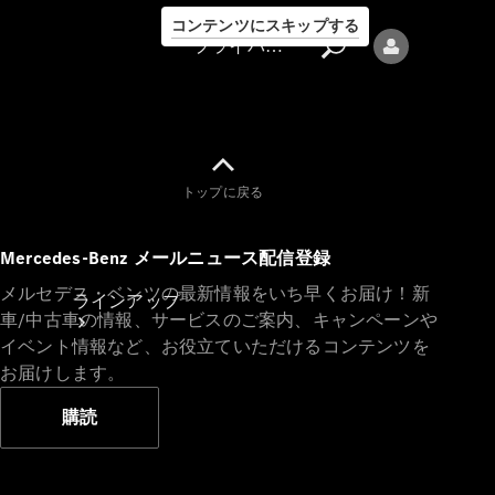
コンテンツにスキップする
プライバシーポリシー
トップに戻る
プライバシ
Mercedes-Benz メールニュース配信登録
ーポリシー
メルセデス・ベンツの最新情報をいち早くお届け！新
ラインアップ
車/中古車の情報、サービスのご案内、キャンペーンや
イベント情報など、お役立ていただけるコンテンツを
お届けします。
購読
Mercedes-Benz