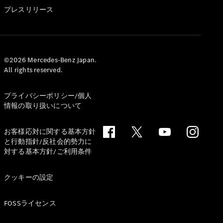
GLS
プレスリリース
G-
電気
Class
G-Class
試乗リクエ
©2026 Mercedes-Benz Japan.
All rights reserved.
スト
オンライン
ショールー
プライバシーポリシー/個人
ム
情報の取り扱いについて
Stationwagon
お客様応対に関する基本方針
と行動指針/反社会的勢力に
対する基本方針/ご利用条件
クッキーの設定
All
Stationwagon
FOSSライセンス
CLA
Shooting
New
電気