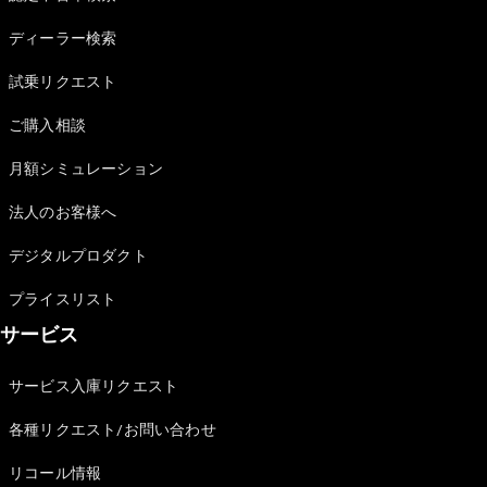
Sedan
E-Class
ディーラー検索
Sedan
S-Class
試乗リクエスト
New
Sedan
S-Class
ご購入相談
Sedan
New
Long
月額シミュレーション
Mercedes-
Maybach
New
法人のお客様へ
S-Class
デジタルプロダクト
試乗リクエ
プライスリスト
スト
サービス
オンライン
ショールー
ム
サービス入庫リクエスト
SUV
各種リクエスト/お問い合わせ
リコール情報