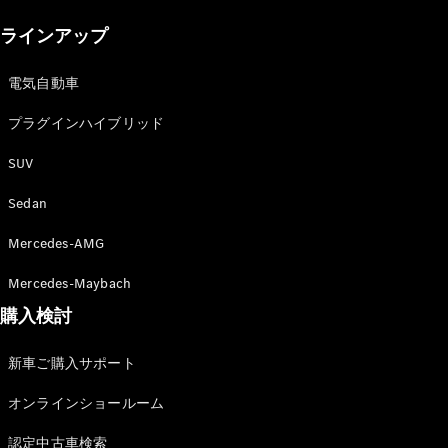
New models
ラインアップ
電気自動車モデル
プラグインハイブリッドモデル
電気自動車
プラグインハイブリッド
Sedan
SUV
Sedan
Mercedes-AMG
All Sedan
Mercedes-Maybach
CLA
購入検討
電気
Sedan
CLA
New
新車ご購入サポート
Sedan
C-Class
オンラインショールーム
Sedan
EQS
電気
認定中古車検索