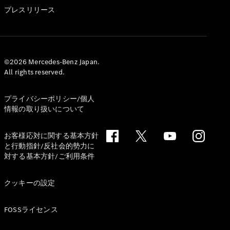
GLS
プレスリリース
G-
電気
Class
G-Class
試乗リクエ
©2026 Mercedes-Benz Japan.
All rights reserved.
スト
オンライン
ショールー
プライバシーポリシー/個人
ム
情報の取り扱いについて
Stationwagon
お客様応対に関する基本方針
と行動指針/反社会的勢力に
対する基本方針/ご利用条件
クッキーの設定
All
Stationwagon
FOSSライセンス
CLA
Shooting
New
電気