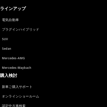
New models
ラインアップ
電気自動車モデル
プラグインハイブリッドモデル
電気自動車
プラグインハイブリッド
Sedan
SUV
Sedan
Mercedes-AMG
All Sedan
Mercedes-Maybach
CLA
購入検討
電気
Sedan
CLA
New
新車ご購入サポート
Sedan
C-Class
オンラインショールーム
Sedan
EQS
電気
認定中古車検索