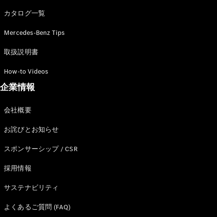
カタログ一覧
Mercedes-Benz Tips
All SUV
EQA
電気
取扱説明書
EQE
電気
SUV
How-to Videos
EQS
電気
企業情報
SUV
Mercedes-
Maybach
電気
会社概要
EQS SUV
GLA
お詫びとお知らせ
GLB
GLC
スポンサーシップ / CSR
GLC Coupé
GLE
採用情報
GLE Coupé
サステナビリティ
GLS
Mercedes-
よくあるご質問 (FAQ)
Maybach