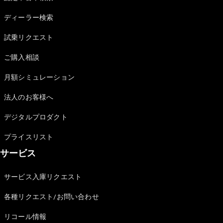
Sedan
E-Class
ディーラー検索
Sedan
S-Class
試乗リクエスト
New
Sedan
S-Class
ご購入相談
Sedan
New
Long
月額シミュレーション
Mercedes-
Maybach
New
法人のお客様へ
S-Class
デジタルプロダクト
試乗リクエ
プライスリスト
スト
サービス
オンライン
ショールー
ム
サービス入庫リクエスト
SUV
各種リクエスト/お問い合わせ
リコール情報