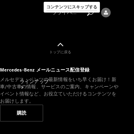
コンテンツにスキップする
プライバシーポリシー
トップに戻る
プライバシ
Mercedes-Benz メールニュース配信登録
ーポリシー
メルセデス・ベンツの最新情報をいち早くお届け！新
ラインアップ
車/中古車の情報、サービスのご案内、キャンペーンや
イベント情報など、お役立ていただけるコンテンツを
お届けします。
購読
Mercedes-Benz