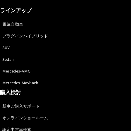
New models
ラインアップ
電気自動車モデル
プラグインハイブリッドモデル
電気自動車
プラグインハイブリッド
Sedan
SUV
Sedan
Mercedes-AMG
All Sedan
Mercedes-Maybach
CLA
購入検討
電気
Sedan
CLA
New
新車ご購入サポート
Sedan
C-Class
オンラインショールーム
Sedan
EQS
電気
認定中古車検索