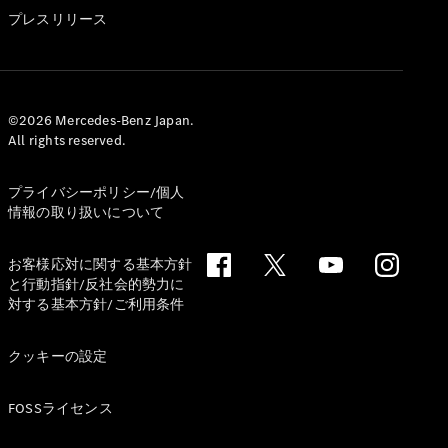
GLS
プレスリリース
G-
電気
Class
G-Class
試乗リクエ
©2026 Mercedes-Benz Japan.
All rights reserved.
スト
オンライン
ショールー
プライバシーポリシー/個人
ム
情報の取り扱いについて
Stationwagon
お客様応対に関する基本方針
と行動指針/反社会的勢力に
対する基本方針/ご利用条件
クッキーの設定
All
Stationwagon
FOSSライセンス
CLA
Shooting
New
電気