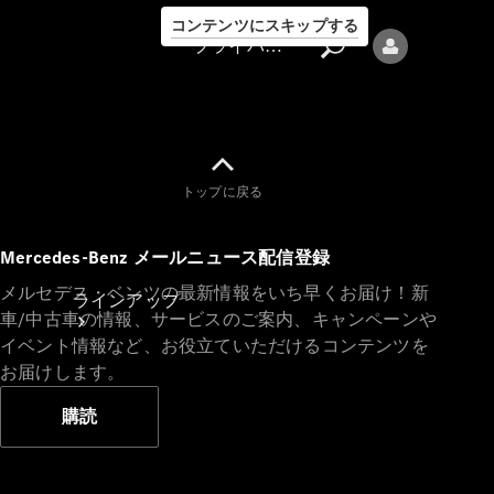
コンテンツにスキップする
プライバシーポリシー
トップに戻る
プライバシ
Mercedes-Benz メールニュース配信登録
ーポリシー
メルセデス・ベンツの最新情報をいち早くお届け！新
ラインアップ
車/中古車の情報、サービスのご案内、キャンペーンや
イベント情報など、お役立ていただけるコンテンツを
お届けします。
購読
Mercedes-Benz