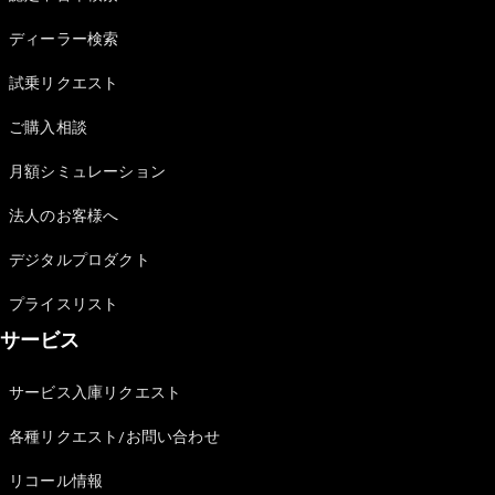
Sedan
E-Class
ディーラー検索
Sedan
S-Class
試乗リクエスト
New
Sedan
S-Class
ご購入相談
Sedan
New
Long
月額シミュレーション
Mercedes-
Maybach
New
法人のお客様へ
S-Class
デジタルプロダクト
試乗リクエ
プライスリスト
スト
サービス
オンライン
ショールー
ム
サービス入庫リクエスト
SUV
各種リクエスト/お問い合わせ
リコール情報