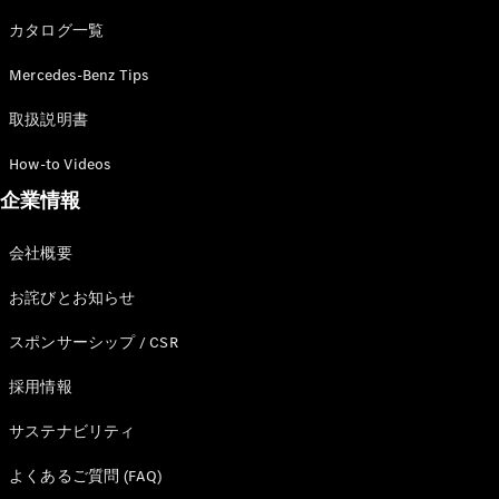
カタログ一覧
Mercedes-Benz Tips
All SUV
EQA
電気
取扱説明書
EQE
電気
SUV
How-to Videos
EQS
電気
企業情報
SUV
Mercedes-
Maybach
電気
会社概要
EQS SUV
GLA
お詫びとお知らせ
GLB
GLC
スポンサーシップ / CSR
GLC Coupé
GLE
採用情報
GLE Coupé
サステナビリティ
GLS
Mercedes-
よくあるご質問 (FAQ)
Maybach