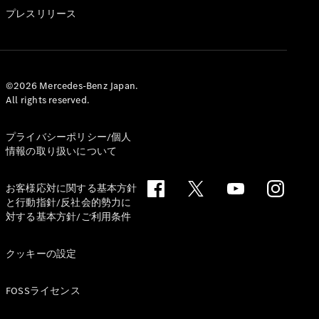
GLS
プレスリリース
G-
電気
Class
G-Class
試乗リクエ
©2026 Mercedes-Benz Japan.
All rights reserved.
スト
オンライン
ショールー
プライバシーポリシー/個人
ム
情報の取り扱いについて
Stationwagon
お客様応対に関する基本方針
と行動指針/反社会的勢力に
対する基本方針/ご利用条件
クッキーの設定
All
Stationwagon
FOSSライセンス
CLA
Shooting
New
電気