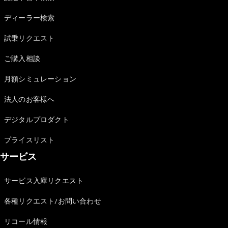
Sedan
E-Class
ディーラー検索
Sedan
S-Class
試乗リクエスト
New
Sedan
S-Class
ご購入相談
Sedan
New
Long
月額シミュレーション
Mercedes-
Maybach
New
法人のお客様へ
S-Class
デジタルプロダクト
試乗リクエ
プライスリスト
スト
サービス
オンライン
ショールー
ム
サービス入庫リクエスト
SUV
各種リクエスト/お問い合わせ
リコール情報