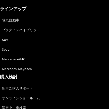
New models
ラインアップ
電気自動車モデル
プラグインハイブリッドモデル
電気自動車
プラグインハイブリッド
Sedan
SUV
Sedan
Mercedes-AMG
All Sedan
Mercedes-Maybach
CLA
購入検討
電気
Sedan
CLA
New
新車ご購入サポート
Sedan
C-Class
オンラインショールーム
Sedan
EQS
電気
認定中古車検索