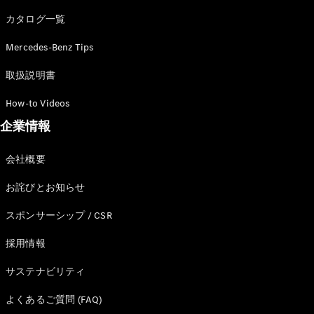
カタログ一覧
Mercedes-Benz Tips
All SUV
EQA
電気
取扱説明書
EQE
電気
SUV
How-to Videos
EQS
電気
企業情報
SUV
Mercedes-
Maybach
電気
会社概要
EQS SUV
GLA
お詫びとお知らせ
GLB
GLC
スポンサーシップ / CSR
GLC Coupé
GLE
採用情報
GLE Coupé
サステナビリティ
GLS
Mercedes-
よくあるご質問 (FAQ)
Maybach