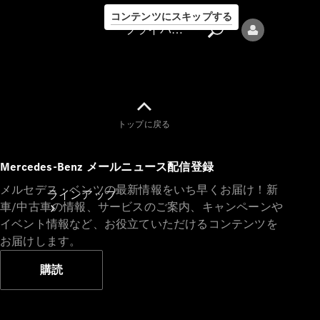
コンテンツにスキップする
プライバシーポリシー
トップに戻る
プライバシ
Mercedes-Benz メールニュース配信登録
ーポリシー
メルセデス・ベンツの最新情報をいち早くお届け！新
ラインアップ
車/中古車の情報、サービスのご案内、キャンペーンや
イベント情報など、お役立ていただけるコンテンツを
お届けします。
購読
Mercedes-Benz