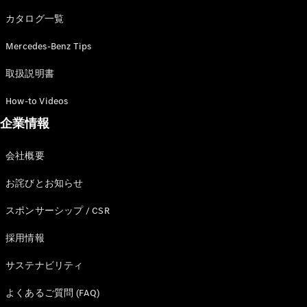
カタログ一覧
Mercedes-Benz Tips
All SUV
EQA
電気
取扱説明書
EQE
電気
SUV
How-to Videos
EQS
電気
企業情報
SUV
Mercedes-
Maybach
電気
会社概要
EQS SUV
GLA
お詫びとお知らせ
GLB
GLC
スポンサーシップ / CSR
GLC Coupé
GLE
採用情報
GLE Coupé
サステナビリティ
GLS
Mercedes-
よくあるご質問 (FAQ)
Maybach