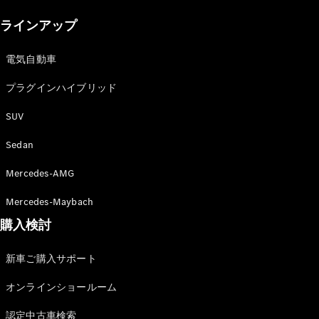
New models
ラインアップ
電気自動車モデル
プラグインハイブリッドモデル
電気自動車
プラグインハイブリッド
Sedan
SUV
Sedan
Mercedes-AMG
All Sedan
Mercedes-Maybach
CLA
購入検討
電気
Sedan
CLA
New
新車ご購入サポート
Sedan
C-Class
オンラインショールーム
Sedan
EQS
電気
認定中古車検索