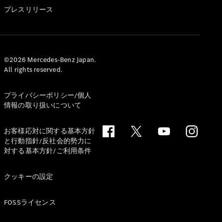
GLS
プレスリリース
G-
電気
Class
G-Class
試乗リクエ
©2026 Mercedes-Benz Japan.
All rights reserved.
スト
オンライン
ショールー
プライバシーポリシー/個人
ム
情報の取り扱いについて
Stationwagon
お客様応対に関する基本方針
と行動指針/反社会的勢力に
対する基本方針/ご利用条件
クッキーの設定
All
Stationwagon
FOSSライセンス
CLA
Shooting
New
電気