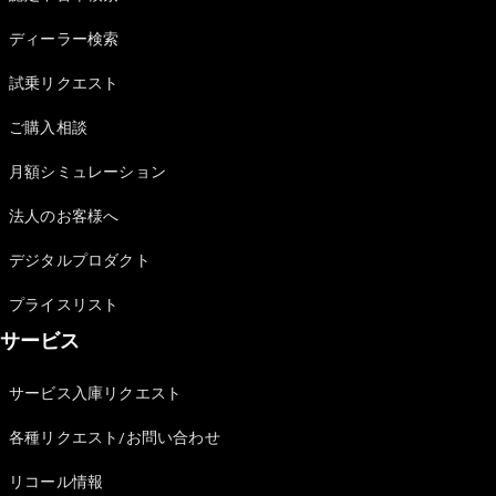
Sedan
E-Class
ディーラー検索
Sedan
S-Class
試乗リクエスト
New
Sedan
S-Class
ご購入相談
Sedan
New
Long
月額シミュレーション
Mercedes-
Maybach
New
法人のお客様へ
S-Class
デジタルプロダクト
試乗リクエ
プライスリスト
スト
サービス
オンライン
ショールー
ム
サービス入庫リクエスト
SUV
各種リクエスト/お問い合わせ
リコール情報