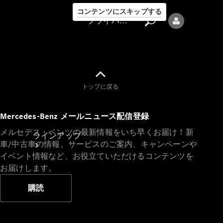
コンテンツにスキップする
プライバシーポリシー
トップに戻る
プライバシ
Mercedes-Benz メールニュース配信登録
ーポリシー
メルセデス・ベンツの最新情報をいち早くお届け！新
ラインアップ
車/中古車の情報、サービスのご案内、キャンペーンや
イベント情報など、お役立ていただけるコンテンツを
お届けします。
購読
Mercedes-Benz