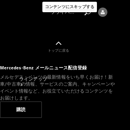
コンテンツにスキップする
プライバシーポリシー
トップに戻る
プライバシ
Mercedes-Benz メールニュース配信登録
ーポリシー
メルセデス・ベンツの最新情報をいち早くお届け！新
ラインアップ
車/中古車の情報、サービスのご案内、キャンペーンや
イベント情報など、お役立ていただけるコンテンツを
お届けします。
購読
Mercedes-Benz