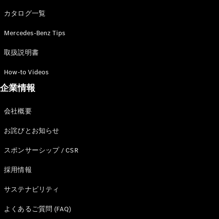
カタログ一覧
Mercedes-Benz Tips
All SUV
EQA
電気
取扱説明書
EQE
電気
SUV
How-to Videos
EQS
電気
企業情報
SUV
Mercedes-
Maybach
電気
会社概要
EQS SUV
GLA
お詫びとお知らせ
GLB
GLC
スポンサーシップ / CSR
GLC Coupé
GLE
採用情報
GLE Coupé
サステナビリティ
GLS
Mercedes-
よくあるご質問 (FAQ)
Maybach