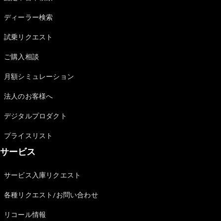
Sedan
E-Class
ディーラー検索
Sedan
S-Class
試乗リクエスト
New
Sedan
S-Class
ご購入相談
Sedan
New
Long
月額シミュレーション
Mercedes-
Maybach
New
法人のお客様へ
S-Class
デジタルプロダクト
試乗リクエ
プライスリスト
スト
サービス
オンライン
ショールー
ム
サービス入庫リクエスト
SUV
各種リクエスト/お問い合わせ
リコール情報