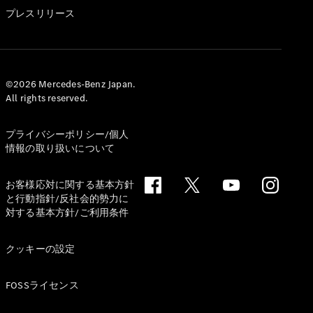
GLS
プレスリリース
G-
電気
Class
G-Class
試乗リクエ
©2026 Mercedes-Benz Japan.
All rights reserved.
スト
オンライン
ショールー
プライバシーポリシー/個人
ム
情報の取り扱いについて
Stationwagon
お客様応対に関する基本方針
と行動指針/反社会的勢力に
対する基本方針/ご利用条件
クッキーの設定
All
Stationwagon
FOSSライセンス
CLA
Shooting
New
電気