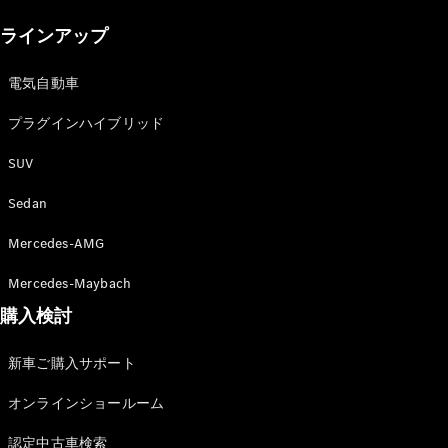
New models
ラインアップ
電気自動車モデル
プラグインハイブリッドモデル
電気自動車
プラグインハイブリッド
Sedan
SUV
Sedan
Mercedes-AMG
All Sedan
Mercedes-Maybach
CLA
購入検討
電気
Sedan
CLA
New
新車ご購入サポート
Sedan
C-Class
オンラインショールーム
Sedan
EQS
電気
認定中古車検索