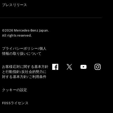
GLS
プレスリリース
G-
電気
Class
G-Class
試乗リクエ
©2026 Mercedes-Benz Japan.
All rights reserved.
スト
オンライン
ショールー
プライバシーポリシー/個人
ム
情報の取り扱いについて
Stationwagon
お客様応対に関する基本方針
と行動指針/反社会的勢力に
対する基本方針/ご利用条件
クッキーの設定
All
Stationwagon
FOSSライセンス
CLA
Shooting
New
電気