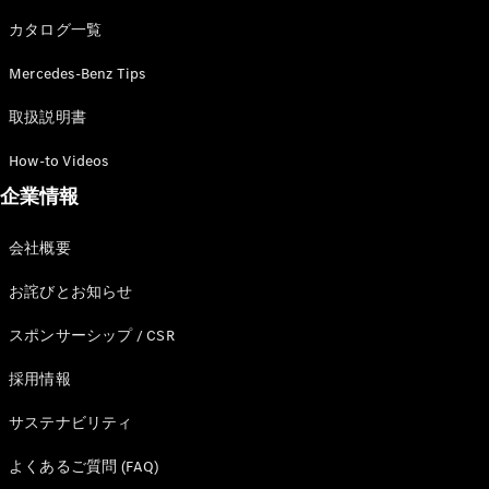
カタログ一覧
Mercedes-Benz Tips
All SUV
EQA
電気
取扱説明書
EQE
電気
SUV
How-to Videos
EQS
電気
企業情報
SUV
Mercedes-
Maybach
電気
会社概要
EQS SUV
GLA
お詫びとお知らせ
GLB
GLC
スポンサーシップ / CSR
GLC Coupé
GLE
採用情報
GLE Coupé
サステナビリティ
GLS
Mercedes-
よくあるご質問 (FAQ)
Maybach