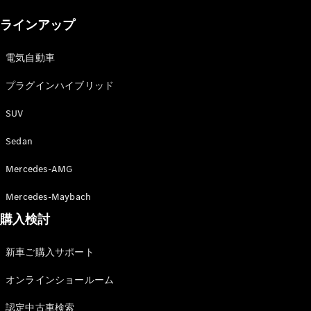
New models
ラインアップ
電気自動車モデル
プラグインハイブリッドモデル
電気自動車
プラグインハイブリッド
Sedan
SUV
Sedan
Mercedes-AMG
All Sedan
Mercedes-Maybach
CLA
購入検討
電気
Sedan
CLA
New
新車ご購入サポート
Sedan
C-Class
オンラインショールーム
Sedan
EQS
電気
認定中古車検索