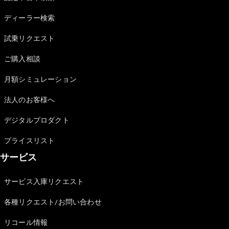
Sedan
E-Class
ディーラー検索
Sedan
S-Class
試乗リクエスト
New
Sedan
S-Class
ご購入相談
Sedan
New
Long
月額シミュレーション
Mercedes-
Maybach
New
法人のお客様へ
S-Class
デジタルプロダクト
試乗リクエ
プライスリスト
スト
サービス
オンライン
ショールー
ム
サービス入庫リクエスト
SUV
各種リクエスト/お問い合わせ
リコール情報