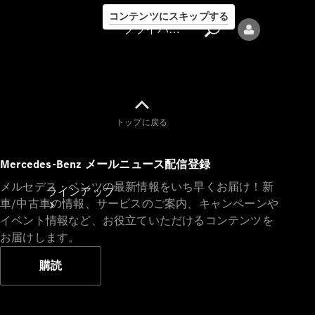
コンテンツにスキップする
プライバシーポリシー
トップに戻る
プライバシ
Mercedes-Benz メールニュース配信登録
ーポリシー
メルセデス・ベンツの最新情報をいち早くお届け！新
ラインアップ
車/中古車の情報、サービスのご案内、キャンペーンや
イベント情報など、お役立ていただけるコンテンツを
お届けします。
購読
Mercedes-Benz