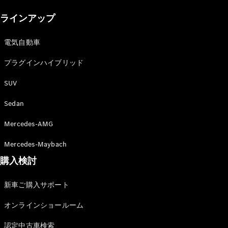
New models
ラインアップ
電気自動車モデル
プラグインハイブリッドモデル
電気自動車
プラグインハイブリッド
Sedan
SUV
Sedan
Mercedes-AMG
All Sedan
Mercedes-Maybach
CLA
購入検討
電気
Sedan
CLA
New
新車ご購入サポート
Sedan
C-Class
オンラインショールーム
Sedan
EQS
電気
認定中古車検索