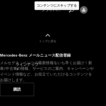
コンテンツにスキップする
プライバシーポリシー
トップに戻る
プライバシ
Mercedes-Benz メールニュース配信登録
ーポリシー
メルセデス・ベンツの最新情報をいち早くお届け！新
ラインアップ
車/中古車の情報、サービスのご案内、キャンペーンや
イベント情報など、お役立ていただけるコンテンツを
お届けします。
購読
Mercedes-Benz