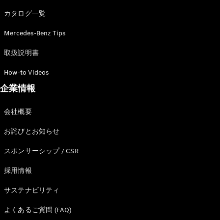
カタログ一覧
Mercedes-Benz Tips
All SUV
EQA
電気
取扱説明書
EQE
電気
SUV
How-to Videos
EQS
電気
企業情報
SUV
Mercedes-
Maybach
電気
会社概要
EQS SUV
GLA
お詫びとお知らせ
GLB
GLC
スポンサーシップ / CSR
GLC Coupé
GLE
採用情報
GLE Coupé
サステナビリティ
GLS
Mercedes-
よくあるご質問 (FAQ)
Maybach