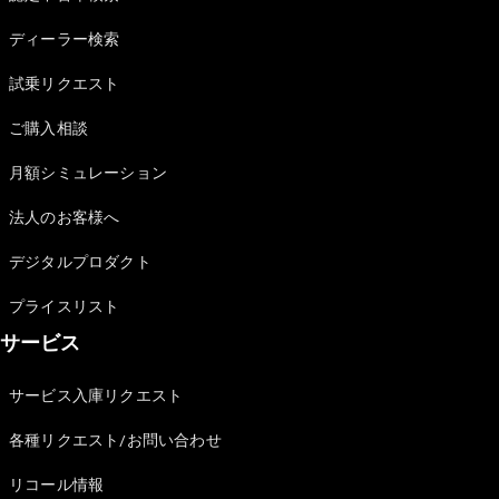
Sedan
E-Class
ディーラー検索
Sedan
S-Class
試乗リクエスト
New
Sedan
S-Class
ご購入相談
Sedan
New
Long
月額シミュレーション
Mercedes-
Maybach
New
法人のお客様へ
S-Class
デジタルプロダクト
試乗リクエ
プライスリスト
スト
サービス
オンライン
ショールー
ム
サービス入庫リクエスト
SUV
各種リクエスト/お問い合わせ
リコール情報