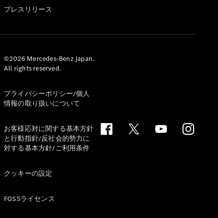
GLS
プレスリリース
G-
電気
Class
G-Class
試乗リクエ
©2026 Mercedes-Benz Japan.
All rights reserved.
スト
オンライン
ショールー
プライバシーポリシー/個人
ム
情報の取り扱いについて
Stationwagon
お客様応対に関する基本方針
と行動指針/反社会的勢力に
対する基本方針/ご利用条件
クッキーの設定
All
Stationwagon
FOSSライセンス
CLA
Shooting
New
電気