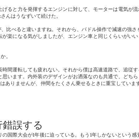
上げると力を発揮するエンジンに対して、モーターは電気が流
ixさんはうなずいて続けた。
すが、比べると違いますね。それから、パドル操作で減速の強さ
All Compact
転が楽になる気がしましたが、エンジン車と同じくらいがいい
A-Class
B-Class
うか。
試乗リクエ
スト
長時間運転しても疲れない。それから僕は高速道路で、追従す
オンライン
と思います。内外装のデザインがお洒落なのも共通で、どちら
ショールー
ではありませんが、仲間をたくさん乗せるときに重宝していま
ム
Coupé
行錯誤する
の国際大会が1年後に迫っている。もう1年しかないという感