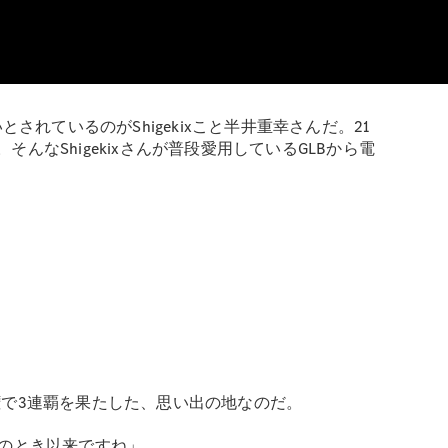
ているのがShigekixこと半井重幸さんだ。21
んなShigekixさんが普段愛用しているGLBから電
手権で3連覇を果たした、思い出の地なのだ。
のとき以来ですね」