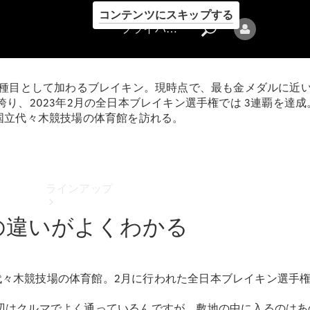
コンテンツにスキップする
プライバシーポリシー
種目として加わるブレイキン。現時点で、最も金メダルに近いとされ
、2023年2月の全日本ブレイキン選手権では 3連覇を達成。そ
国立代々木競技場の体育館を訪れる。
プライバシ
ーポリシー
ラインアップ
の違いがよくわかる
国立代々木競技場の体育館。2月に行われた全日本ブレイキン選
Mercedes-Benz
辺はクルマでよく通っているんですが、敷地の中に入るのはあ