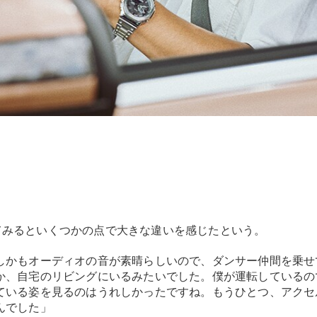
Brake
CLA
Shooting
New
Brake
C-Class
Stationwagon
C-Class All-
Terrain
E-Class
Stationwagon
E-Class All-
Terrain
試乗リクエ
スト
をしてみるといくつかの点で大きな違いを感じたという。
オンライン
ショールー
しかもオーディオの音が素晴らしいので、ダンサー仲間を乗せ
ム
か、自宅のリビングにいるみたいでした。僕が運転しているの
Compact
ている姿を見るのはうれしかったですね。もうひとつ、アクセ
んでした」