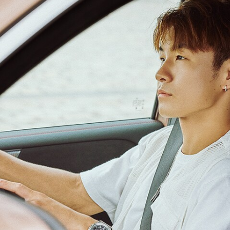
GLS
G-
電気
Class
G-Class
試乗リクエ
スト
オンライン
ショールー
ム
Stationwagon
All
Stationwagon
CLA
Shooting
New
電気