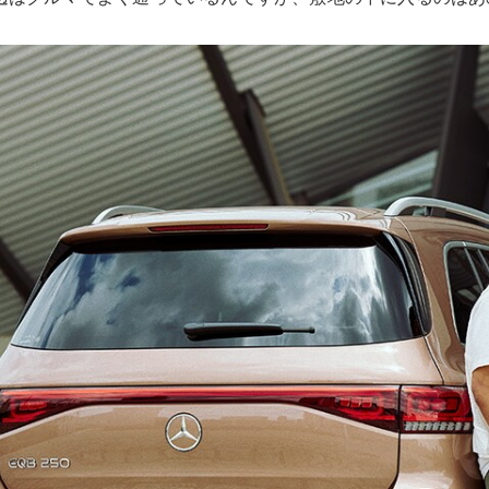
New models
電気自動車モデル
プラグインハイブリッドモデル
Sedan
All Sedan
CLA
電気
Sedan
CLA
New
Sedan
C-Class
Sedan
EQS
電気