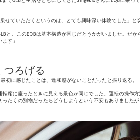
までGLBと生活をともにしてきたShigekixさんにEQBに
クルマに乗せていただくというのは、とても興味深い体験でした」と
All SUV
EQA
電気
LBと、このEQBは基本構造が同じだとうかがいました。だ
EQE
電気
います」
SUV
EQS
電気
SUV
Mercedes-
くつろげる
Maybach
電気
EQS SUV
えて最初に感じたことは、違和感がないことだったと振り返る。
GLA
GLB
運転席に座ったときに見える景色が同じでした。運転の操作方
GLC
まったくの別物だったらどうしようという不安もありましたが
GLC Coupé
」
GLE
GLE Coupé
GLS
Mercedes-
Maybach