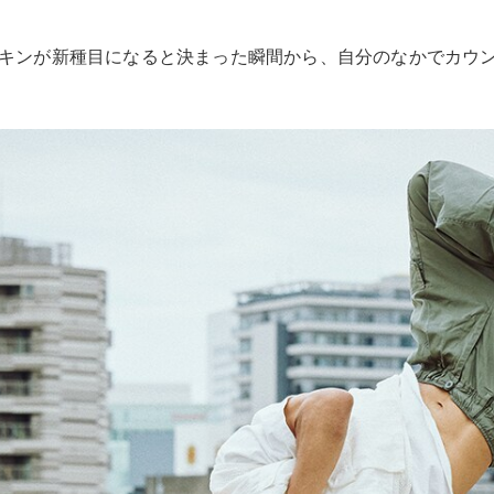
All Coupé
CLE Coupé
Mercedes-
イキンが新種目になると決まった瞬間から、自分のなかでカウ
AMG GT
Coupé
Mercedes-
AMG GT 4-
Door-Coupé
Mercedes-
AMG GT
New
電気
4-Door-
Coupé
試乗リクエ
スト
オンライン
ショールー
ム
Cabriolet/Roadster