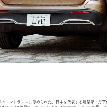
Sedan
E-Class
Sedan
S-Class
New
Sedan
S-Class
Sedan
New
Long
Mercedes-
Maybach
New
S-Class
試乗リクエ
スト
オンライン
ショールー
ム
SUV
育館のエントランスに停められた。日本を代表する建築家・丹