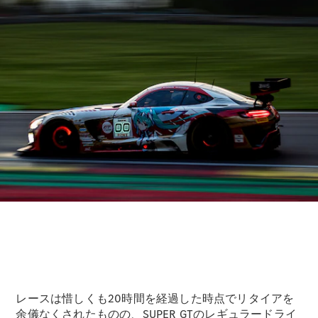
All Compact
A-Class
B-Class
試乗リクエ
スト
オンライン
ショールー
ム
Coupé
レースは惜しくも20時間を経過した時点でリタイアを
余儀なくされたものの、SUPER GTのレギュラードライ