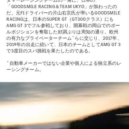
タマーレーシングチームの一角に、日本の
Brake
「GOODSMILE RACING＆TEAM UKYO」が加わったの
CLA
だ。元F1ドライバーの片山右京氏が率いるGOODSMILE
Shooting
New
RACINGは、日本のSUPER GT（GT300クラス）にも
Brake
AMG GT 3でフル参戦しており、開幕戦の岡山でのポー
C-Class
ルポジションを奪取した好調ぶりは周知の通り。欧州
Stationwagon
＊
の有力なプライベーターチーム
らに交じり、2017年、
C-Class All-
2019年の出走に続いて、日本のチームとしてAMG GT 3
Terrain
で3度目のスパ挑戦を果たしたのである。
E-Class
Stationwagon
＊
自動車メーカーではない企業や個人による独立系のレ
E-Class All-
ーシングチーム。
Terrain
試乗リクエ
スト
オンライン
ショールー
ム
Compact