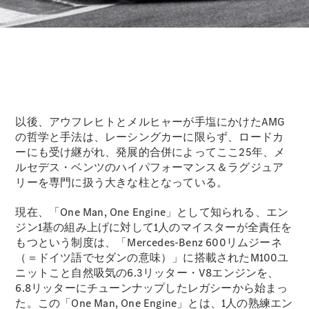
故障や事故
の際のサポ
ート
保険
Mercedes-
Benz Rent
以後、アウフレヒトとメルヒャーが手塩にかけたAMG
の哲学と手法は、レーシングカーに限らず、ロードカ
Mercedes-
ーにも受け継がれ、発展的合併によってここ25年、メ
Benz アプリ
ルセデス・ベンツのハイパフォーマンス＆ラグジュア
リーを専門に扱う大きな柱となっている。
各種リクエ
現在、「One Man, One Engine」として知られる、エン
スト/お問
ジン1基の組み上げに対して1人のマイスターが全責任を
い合わせ
もつという制度は、「Mercedes-Benz 600リムジーネ
取扱説明書
（＝ドイツ語でセダンの意味）」に搭載されたM100ユ
ニットこと自然吸気の6.3リッター・V8エンジンを、
6.8リッターにチューンナップしたレガシーから始まっ
た。この「One Man, One Engine」とは、1人の熟練エン