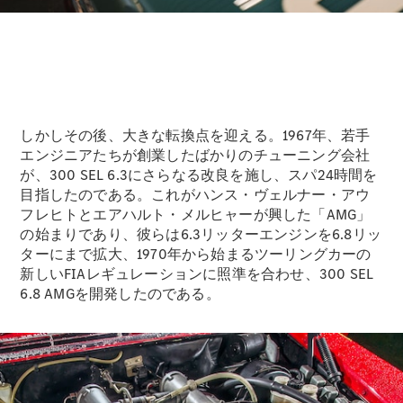
ショールー
ム
認定中古車
検索
フェア・イ
しかしその後、大きな転換点を迎える。1967年、若手
ベント キャ
エンジニアたちが創業したばかりのチューニング会社
ンペーン
が、300 SEL 6.3にさらなる改良を施し、スパ24時間を
ファイナン
目指したのである。これがハンス・ヴェルナー・アウ
ス(リース/
フレヒトとエアハルト・メルヒャーが興した「AMG」
ローン)
の始まりであり、彼らは6.3リッターエンジンを6.8リッ
法人のお客
ターにまで拡大、1970年から始まるツーリングカーの
様へ
新しいFIAレギュレーションに照準を合わせ、300 SEL
認定中古車
6.8 AMGを開発したのである。
とは
買取サービ
ス
見積シミュ
レーション