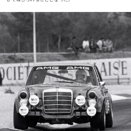
アフターサ
ービス
メルセデス
の電気自動
車を選ぶ理
由
サービス入
庫リクエス
ト
メンテナン
ス＆リペア