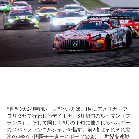
Sedan
E-Class
Sedan
S-Class
New
Sedan
S-Class
Sedan
New
Long
Mercedes-
Maybach
New
S-Class
試乗リクエ
スト
オンライン
ショールー
“世界3大24時間レース”といえば、1月にアメリカ・フ
ム
ロリダ州で行われるデイトナ、6月初旬のル・マン（フ
SUV
ランス）、そして同じく6月の下旬に催されるベルギー
のスパ・フランコルシャンを指す。前2者はそれぞれ北
米のIMSA（国際モータースポーツ協会）、世界を連戦