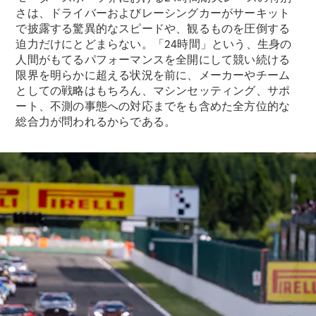
New models
さは、ドライバーおよびレーシングカーがサーキット
で披露する驚異的なスピードや、観るものを圧倒する
電気自動車モデル
迫力だけにとどまらない。「24時間」という、生身の
プラグインハイブリッドモデル
人間がもてるパフォーマンスを全開にして競い続ける
限界を明らかに超える状況を前に、メーカーやチーム
としての戦略はもちろん、マシンセッティング、サポ
Sedan
ート、不測の事態への対応までをも含めた全方位的な
総合力が問われるからである。
All Sedan
CLA
電気
Sedan
CLA
New
Sedan
C-Class
Sedan
EQS
電気