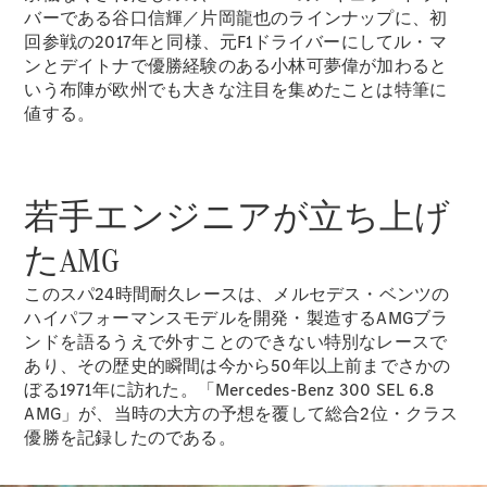
All Coupé
バーである谷口信輝／片岡龍也のラインナップに、初
CLE Coupé
回参戦の2017年と同様、元F1ドライバーにしてル・マ
Mercedes-
ンとデイトナで優勝経験のある小林可夢偉が加わると
AMG GT
いう布陣が欧州でも大きな注目を集めたことは特筆に
Coupé
値する。
Mercedes-
AMG GT 4-
Door-Coupé
Mercedes-
若手エンジニアが立ち上げ
AMG GT
New
電気
4-Door-
たAMG
Coupé
このスパ24時間耐久レースは、メルセデス・ベンツの
試乗リクエ
ハイパフォーマンスモデルを開発・製造するAMGブラ
スト
ンドを語るうえで外すことのできない特別なレースで
オンライン
あり、その歴史的瞬間は今から50年以上前までさかの
ショールー
ぼる1971年に訪れた。「Mercedes-Benz 300 SEL 6.8
ム
AMG」が、当時の大方の予想を覆して総合2位・クラス
Cabriolet/Roadster
優勝を記録したのである。