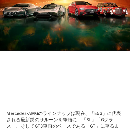
歴史とブラ
ンド
Mercedes-
AMG
Mercedes-
Maybach
ALL TIME
STARS
Defining
Class
テクノロ
ジー
Mercedes-AMGのラインナップは現在、「E53」に代表
される最新鋭のサルーンを筆頭に、「SL」「Gクラ
ス」、そしてGT3車両のベースである「GT」に至るま