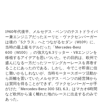
V-Class
1960年代後半、メルセデス・ベンツのテストドライバ
ー兼エンジニアだったエーリヒ・ヴァクセンバーガー
は後の「Sクラス」へとつながるセダン（W109）に、
試乗リクエ
当時の最上級モデルだった「Mercedes-Benz
スト
600（W100）」の強大な6.3リッター・V8エンジンを
オンライン
移植するアイデアを思いついた。その目的は、欧州で
ショールー
盛んになる一方だったツーリングカーレースを席巻す
ム
ることにあったのである。しかし、今でこそ即座に信
じ難いかもしれないが、当時モータースポーツ活動か
試乗リクエスト
ら距離を置いていたメルセデス・ベンツの経営陣から
オンラインショールーム
は賛同を得ることができず、ヴァクセンバーガーが手
がけた「Mercedes-Benz 300 SEL 6.3」はマカオ6時間
など欧州から遠く離れた地のレースに出走するのみで
あった。