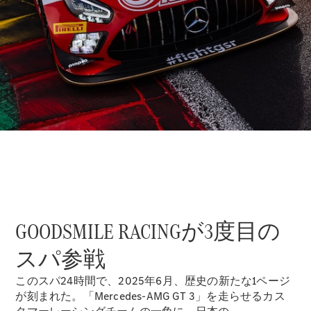
GLS
G-
電気
Class
G-Class
試乗リクエ
スト
オンライン
ショールー
ム
Stationwagon
GOODSMILE RACINGが3度目の
スパ参戦
All
Stationwagon
このスパ24時間で、2025年6月、歴史の新たな1ページ
CLA
が刻まれた。「Mercedes-AMG GT 3」を走らせるカス
Shooting
New
電気