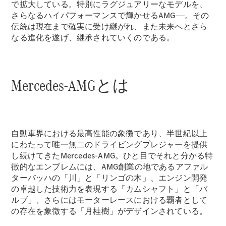
で拡大している。特別にラグジュアリーなモデルを、
さらなるハイパフォーマンスで輝かせるAMG――。その
デザイン＆
伝統は現在まで確実に受け継がれ、また未来へとさら
コンセプト
なる進化を遂げ、継承されていくのである。
カー
サステナビ
リティ
スポンサー
Mercedes-AMGとは
シップ /
CSR
メルセデ
自動車界における最高性能の象徴であり、半世紀以上
ス・ベン
にわたって唯一無二のドライビングプレジャーを提供
ツ
し続けてきたMercedes-AMG。ひと目でそれと分かる特
徴的なエンブレムには、AMG創業の地であるアファル
ターバッハの「川」と「リンゴの木」、エンジン開発
の卓越した技術力を表現する「カムシャフト」と「バ
ルブ」、さらにはモーターレースにおける覇者として
の存在を象徴する「月桂樹」がデザインされている。