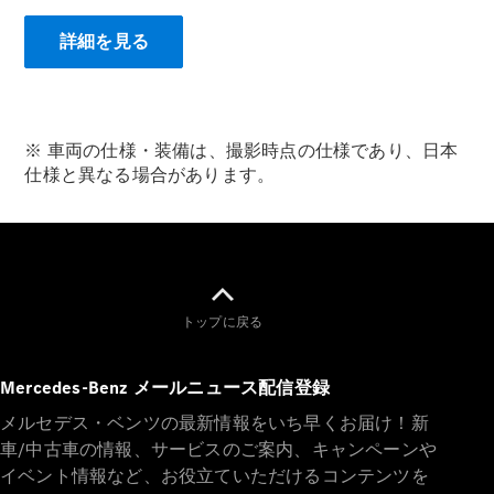
詳細を見る
フェア・イ
ベント キャ
ンペーン
Mercedes-
※ 車両の仕様・装備は、撮影時点の仕様であり、日本
Benz LIVE!
仕様と異なる場合があります。
Mercedes-
Benz
STUDIO
TOKYO
ディーラー
検索
ご購入相談
トップに戻る
電気自動車
のご購入サ
Mercedes-Benz メールニュース配信登録
ポート
デジタルコ
メルセデス・ベンツの最新情報をいち早くお届け！新
ンパニオン
車/中古車の情報、サービスのご案内、キャンペーンや
限定車ライ
イベント情報など、お役立ていただけるコンテンツを
ンアップ