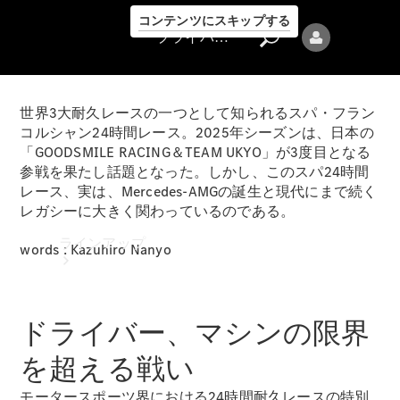
コンテンツにスキップする
プライバシーポリシー
世界3大耐久レースの一つとして知られるスパ・フラン
コルシャン24時間レース。2025年シーズンは、日本の
「GOODSMILE RACING＆TEAM UKYO」が3度目となる
参戦を果たし話題となった。しかし、このスパ24時間
レース、実は、Mercedes-AMGの誕生と現代にまで続く
プライバシ
レガシーに大きく関わっているのである。
ーポリシー
ラインアップ
words : Kazuhiro Nanyo
ドライバー、マシンの限界
を超える戦い
Mercedes-Benz
モータースポーツ界における24時間耐久レースの特別