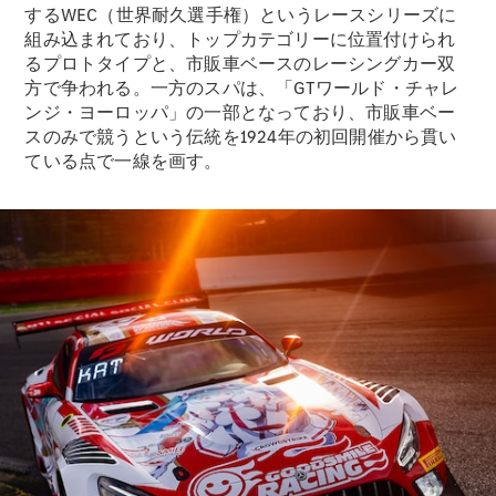
するWEC（世界耐久選手権）というレースシリーズに
組み込まれており、トップカテゴリーに位置付けられ
るプロトタイプと、市販車ベースのレーシングカー双
All SUV
方で争われる。一方のスパは、「GTワールド・チャレ
EQA
電気
ンジ・ヨーロッパ」の一部となっており、市販車ベー
EQE
スのみで競うという伝統を1924年の初回開催から貫い
電気
SUV
ている点で一線を画す。
EQS
電気
SUV
Mercedes-
Maybach
電気
EQS SUV
GLA
GLB
GLC
GLC Coupé
GLE
GLE Coupé
GLS
Mercedes-
Maybach