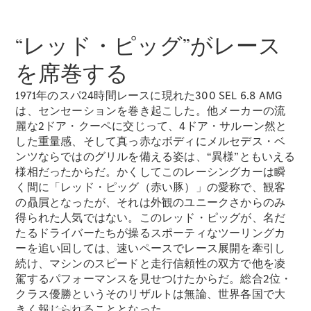
Mercedes-
Benz
“レッド・ピッグ”がレース
Accessories
を席巻する
ウォールユ
ニット
1971年のスパ24時間レースに現れた300 SEL 6.8 AMG
Mercedes-
は、センセーションを巻き起こした。他メーカーの流
Benz
麗な2ドア・クーペに交じって、4ドア・サルーン然と
Collection
カーケア
した重量感、そして真っ赤なボディにメルセデス・ベ
ンツならではのグリルを備える姿は、“異様”ともいえる
様相だったからだ。かくしてこのレーシングカーは瞬
く間に「レッド・ピッグ（赤い豚）」の愛称で、観客
の贔屓となったが、それは外観のユニークさからのみ
得られた人気ではない。このレッド・ピッグが、名だ
たるドライバーたちが操るスポーティなツーリングカ
ーを追い回しては、速いペースでレース展開を牽引し
続け、マシンのスピードと走行信頼性の双方で他を凌
駕するパフォーマンスを見せつけたからだ。総合2位・
クラス優勝というそのリザルトは無論、世界各国で大
サービス
きく報じられることとなった。