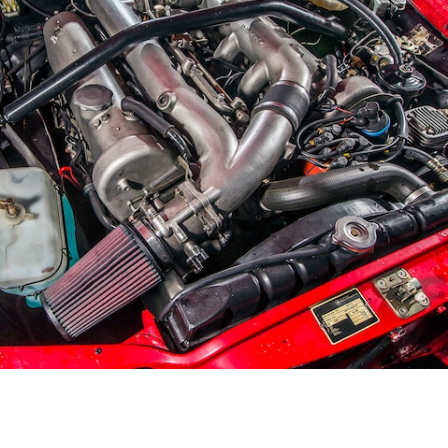
試乗リクエ
スト
デジタルプ
ロダクト
サービスプ
ログラム
アクセサ
リー/コレ
クション