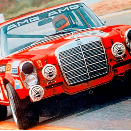
All
Cabriolet/Roadster
CLE
Cabriolet
Mercedes-
AMG SL
Roadster
Mercedes-
Maybach SL
試乗リクエ
スト
オンライン
ショールー
ム
Mini Van