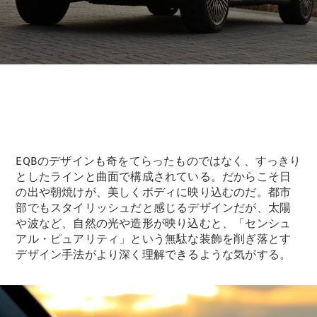
故障や事故
の際のサポ
ート
保険
Mercedes-
Benz Rent
Mercedes-
EQBのデザインも奇をてらったものではなく、すっきり
Benz アプリ
としたラインと曲面で構成されている。だからこそ日
の出や朝焼けが、美しくボディに映り込むのだ。都市
各種リクエ
部でもスタイリッシュだと感じるデザインだが、太陽
スト/お問
や波など、自然の光や造形が映り込むと、「センシュ
い合わせ
アル・ピュアリティ」という無駄な装飾を削ぎ落とす
取扱説明書
デザイン手法がより深く理解できるような気がする。