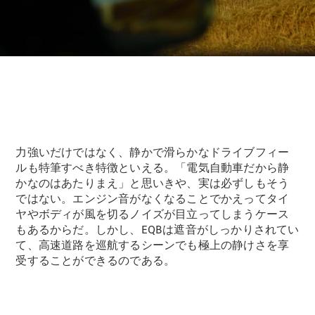
All Coupé
CLE Coupé
Mercedes-
AMG GT
Coupé
Mercedes-
AMG GT 4-
Door-Coupé
Mercedes-
AMG GT
New
電気
力強いだけではなく、静かで滑らかなドライブフィー
4-Door-
Coupé
ルも特筆すべき特徴といえる。「電気自動車だから静
かなのはあたりまえ」と思いきや、実は必ずしもそう
ではない。エンジン音がなくなることでかえってタイ
試乗リクエ
ヤやボディが風を切るノイズが目立ってしまうケース
スト
もあるからだ。しかし、EQBは遮音がしっかりされてい
オンライン
て、高速道路を巡航するシーンでも極上の静けさを享
ショールー
受することができるのである。
ム
Cabriolet/Roadster