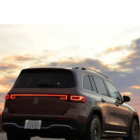
All SUV
EQA
電気
EQE
電気
SUV
EQS
電気
SUV
Mercedes-
Maybach
電気
EQS SUV
GLA
GLB
GLC
GLC Coupé
GLE
GLE Coupé
GLS
Mercedes-
Maybach