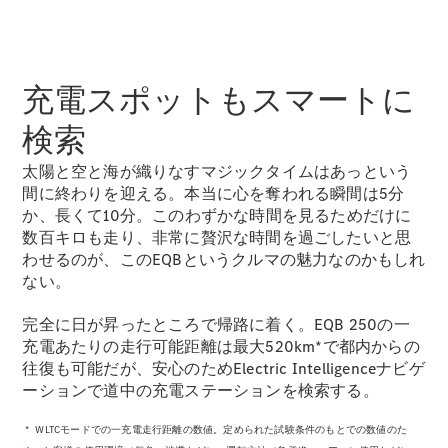
歴史とブラ
充電スポットもスマートに
ンド
Mercedes-
検索
AMG
Mercedes-
太陽と空と海が織りなすマジックタイムはあっという
Maybach
間に終わりを迎える。本当に心を奪われる瞬間は5分
ALL TIME
か、長くて10分。このわずかな時間を見るためだけに
STARS
数百キロも走り、非常に贅沢な時間を過ごしたいと思
Defining
わせるのが、このEQBというクルマの魅力なのかもしれ
Class
ない。
テクノロ
ジー
完全に日が昇ったところで帰路に着く。EQB 250の一
充電あたりの走行可能距離は最大520km*で都内からの
往復も可能だが、安心のためElectric Intelligenceナビゲ
ーションで道中の充電ステーションを検索する。
* WLTCモードでの一充電走行距離の数値。定められた試験条件のもとでの数値のた