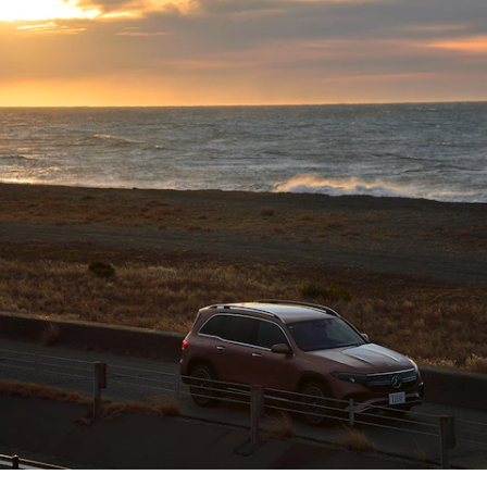
Sedan
E-Class
Sedan
S-Class
New
Sedan
S-Class
Sedan
New
Long
Mercedes-
Maybach
New
S-Class
試乗リクエ
スト
オンライン
ショールー
ム
SUV