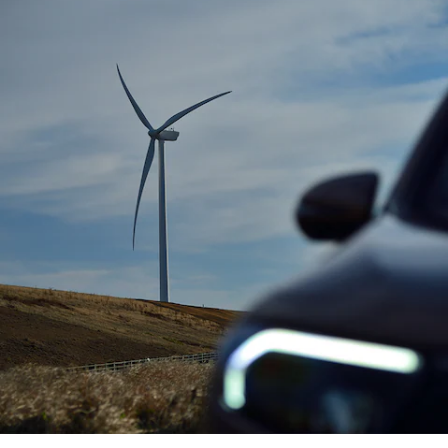
Brake
CLA
Shooting
New
Brake
C-Class
Stationwagon
C-Class All-
Terrain
E-Class
Stationwagon
E-Class All-
Terrain
試乗リクエ
スト
オンライン
ショールー
ム
Compact