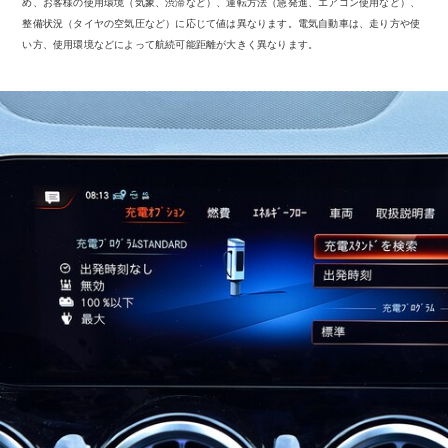
め、お客様の使用環境（気象、渋滞など）、運転方法（急発進、エアコン使用など）、
整備状況（タイヤの空気圧など）に応じて値は異なります。電気自動車は、走り方や使
デザイン＆
い方、使用環境などによって航続可能距離が大きく異なります。
コンセプト
カー
サステナビ
リティ
スポンサー
シップ /
CSR
メルセデ
ス・ベン
ツ