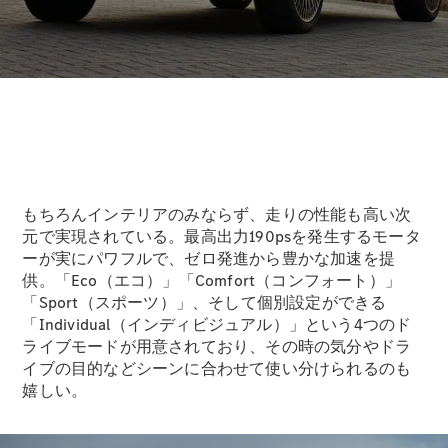
GLS
G-
電気
Class
G-Class
試乗リクエ
スト
オンライン
ショールー
ム
もちろんインテリアのみならず、走りの性能も高い次
Stationwagon
元で実現されている。最高出力190psを発生するモータ
ーが実にパワフルで、ゼロ発進から豊かな加速を提
供。「Eco（エコ）」「Comfort（コンフォート）」
「Sport（スポーツ）」、そして個別設定ができる
「Individual（インディビジュアル）」という4つのド
ライブモードが用意されており、その時の気分やドラ
イブの目的などシーンに合わせて使い分けられるのも
All
嬉しい。
Stationwagon
CLA
Shooting
New
電気