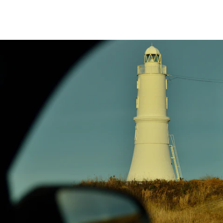
All Compact
A-Class
B-Class
試乗リクエ
スト
オンライン
ショールー
ム
Coupé