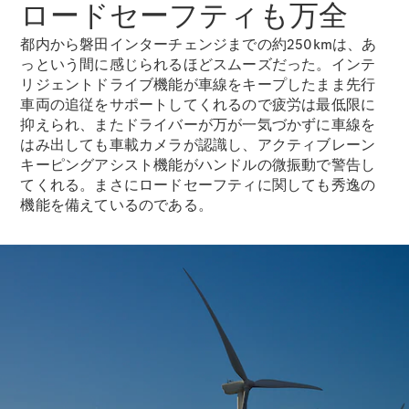
ロードセーフティも万全
都内から磐田インターチェンジまでの約250kmは、あ
っという間に感じられるほどスムーズだった。インテ
リジェントドライブ機能が車線をキープしたまま先行
All
車両の追従をサポートしてくれるので疲労は最低限に
Cabriolet/Roadster
抑えられ、またドライバーが万が一気づかずに車線を
CLE
はみ出しても車載カメラが認識し、アクティブレーン
Cabriolet
キーピングアシスト機能がハンドルの微振動で警告し
Mercedes-
てくれる。まさにロードセーフティに関しても秀逸の
AMG SL
機能を備えているのである。
Roadster
Mercedes-
Maybach SL
試乗リクエ
スト
オンライン
ショールー
ム
Mini Van