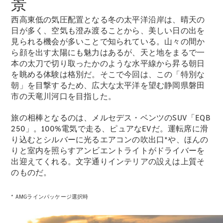
景
New models
西高東低の気圧配置となる冬の太平洋沿岸は、晴天の
電気自動車モデル
日が多く、空気も澄み渡ることから、美しい日の出を
プラグインハイブリッドモデル
見られる機会が多いことで知られている。山々の間か
ら顔を出す太陽にも魅力はあるが、天と地をまるで一
本の太刀で切り取ったかのような水平線から昇る朝日
Sedan
を眺める体験は格別だ。そこで今回は、この「特別な
朝」を目撃するため、広大な太平洋を望む静岡県磐田
市の天竜川河口を目指した。
旅の相棒となるのは、メルセデス・ベンツのSUV「EQB
250」。100%電気で走る、ピュアなEVだ。運転席に滑
り込むとシルバーに光るエアコンの吹出口*や、ほんの
All Sedan
りと室内を照らすアンビエントライトがドライバーを
CLA
電気
出迎えてくれる。文字通りインテリアの設えは上質そ
Sedan
CLA
のものだ。
New
Sedan
C-Class
* AMGラインパッケージ選択時
Sedan
EQS
電気