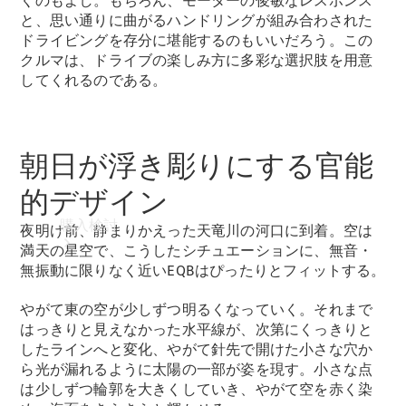
くのもよし。もちろん、モーターの俊敏なレスポンス
と、思い通りに曲がるハンドリングが組み合わされた
ドライビングを存分に堪能するのもいいだろう。この
クルマは、ドライブの楽しみ方に多彩な選択肢を用意
してくれるのである。
朝日が浮き彫りにする官能
的デザイン
購入検討
夜明け前、静まりかえった天竜川の河口に到着。空は
満天の星空で、こうしたシチュエーションに、無音・
無振動に限りなく近いEQBはぴったりとフィットする。
やがて東の空が少しずつ明るくなっていく。それまで
はっきりと見えなかった水平線が、次第にくっきりと
したラインへと変化、やがて針先で開けた小さな穴か
ら光が漏れるように太陽の一部が姿を現す。小さな点
は少しずつ輪郭を大きくしていき、やがて空を赤く染
オンライン