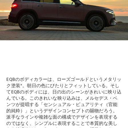
Mercedes-
Benz
Accessories
ウォールユ
ニット
Mercedes-
Benz
Collection
カーケア
EQBのボディカラーは、ローズゴールドというメタリッ
ク塗装*。朝日の色にぴたりとフィットしている。そし
てEQBのボディには、日の出のシーンがきれいに映り込
んでいる。このきれいな映り込みは、メルセデス・ベ
ンツが提唱する「センシュアル・ピュアリティ（官能
的純粋）」というデザインコンセプトの賜物だろう。
派手なラインや複雑な面の構成でデザインを表現する
のではなく、シンプルに表現することで本質的な美し
サービス