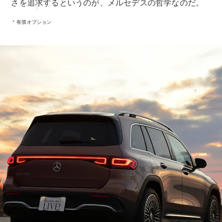
さを追求するというのが、メルセデスの哲学なのだ。
* 有償オプション
アフターサ
ービス
メルセデス
の電気自動
車を選ぶ理
由
サービス入
庫リクエス
ト
メンテナン
ス＆リペア