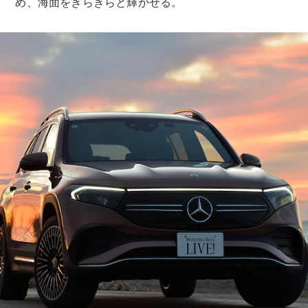
め、海面をきらきらと輝かせる。
ショールー
ム
認定中古車
検索
フェア・イ
ベント キャ
ンペーン
ファイナン
ス(リース/
ローン)
法人のお客
様へ
認定中古車
とは
買取サービ
ス
見積シミュ
レーション