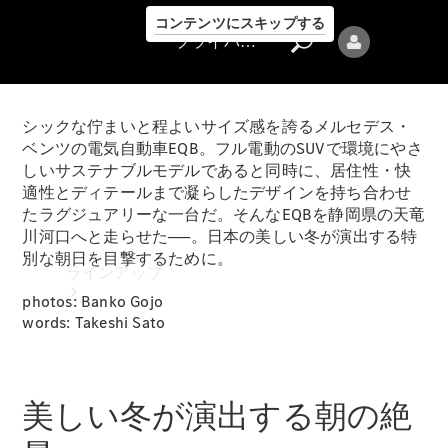
コンテンツにスキップする
プライバシーポリシー
シックな佇まいと程よいサイズ感を誇るメルセデス・
ベンツの電気自動車EQB。フル電動のSUVで環境にやさ
しいサステナブルモデルであると同時に、居住性・快
適性とディテールまで凝らしたデザインを持ち合わせ
たラグジュアリーな一台だ。そんなEQBを静岡県の天竜
プライバシ
川河口へと走らせた──。日本の美しい冬が演出する特
ーポリシー
別な朝日を目撃するために。
ラインアップ
photos: Banko Gojo
words: Takeshi Sato
美しい冬が演出する朝の絶
Mercedes-Benz