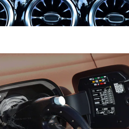
フェア・イ
ベント キャ
ンペーン
Mercedes-
Benz LIVE!
Mercedes-
Benz
STUDIO
TOKYO
ディーラー
検索
ご購入相談
電気自動車
のご購入サ
ポート
デジタルコ
ンパニオン
限定車ライ
ンアップ