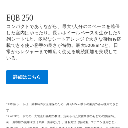
EQB 250
コンパクトでありながら、最大7人分のスペースを確保
した室内はゆったり。長いホイールベースを生かした3
列シート*1と、多彩なシートアレンジで大きな荷物も搭
載できる使い勝手の良さが特徴。最大520km*2と、日
常からレジャーまで幅広く使える航続距離を実現して
いる。
詳細はこちら
*1 3列目シートは、乗車時の安全確保のため、身長165cm以下の乗員のみが使用できま
す。
*2 WLTCモードでの一充電走行距離の数値。定められた試験条件のもとでの数値のた
め、お客様の使用環境（気象、渋滞など）、運転方法（急発進、エアコン使用など）、