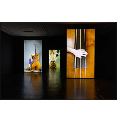
故障や事故
の際のサポ
ート
保険
Mercedes-
Benz Rent
Mercedes-
Benz アプリ
各種リクエ
スト/お問
い合わせ
取扱説明書