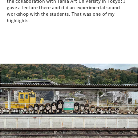
the collaboration with Tama Art University in Tokyo: I
Brake
gave a lecture there and did an experimental sound
CLA
workshop with the students. That was one of my
Shooting
New
highlights!
Brake
C-Class
Stationwagon
C-Class All-
Terrain
E-Class
Stationwagon
E-Class All-
Terrain
試乗リクエ
スト
オンライン
ショールー
ム
Compact