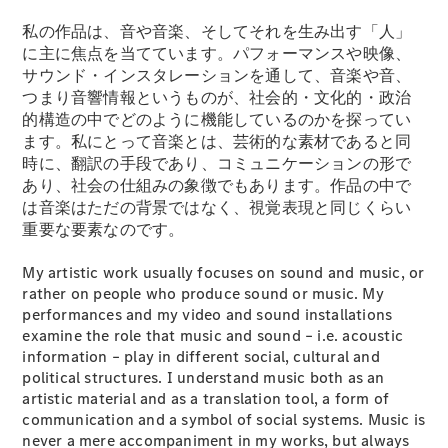
試乗リクエ
私の作品は、音や音楽、そしてそれを生み出す「人」
スト
に主に焦点を当てています。パフォーマンスや映像、
サウンド・インスタレーションを通して、音楽や音、
つまり音響情報というものが、社会的・文化的・政治
デジタルプ
的構造の中でどのように機能しているのかを探ってい
ロダクト
ます。私にとって音楽とは、芸術的な素材であると同
サービスプ
時に、翻訳の手段であり、コミュニケーションの形で
ログラム
あり、社会の仕組みの象徴でもあります。作品の中で
アクセサ
は音楽はただの背景ではなく、視覚表現と同じくらい
リー/コレ
重要な要素なのです。
クション
My artistic work usually focuses on sound and music, or
rather on people who produce sound or music. My
performances and my video and sound installations
examine the role that music and sound – i.e. acoustic
information – play in different social, cultural and
political structures. I understand music both as an
artistic material and as a translation tool, a form of
communication and a symbol of social systems. Music is
never a mere accompaniment in my works, but always