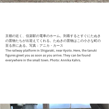
All Compact
A-Class
B-Class
試乗リクエ
スト
オンライン
ショールー
ム
Coupé