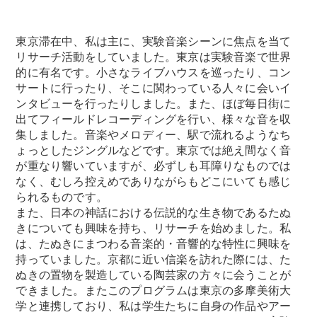
東京滞在中、私は主に、実験音楽シーンに焦点を当て
All SUV
リサーチ活動をしていました。東京は実験音楽で世界
EQA
電気
的に有名です。小さなライブハウスを巡ったり、コン
EQE
サートに行ったり、そこに関わっている人々に会いイ
電気
SUV
ンタビューを行ったりしました。また、ほぼ毎日街に
EQS
出てフィールドレコーディングを行い、様々な音を収
電気
SUV
集しました。音楽やメロディー、駅で流れるようなち
Mercedes-
ょっとしたジングルなどです。東京では絶え間なく音
Maybach
電気
が重なり響いていますが、必ずしも耳障りなものでは
EQS SUV
なく、むしろ控えめでありながらもどこにいても感じ
GLA
られるものです。
GLB
また、日本の神話における伝説的な生き物であるたぬ
GLC
きについても興味を持ち、リサーチを始めました。私
GLC Coupé
は、たぬきにまつわる音楽的・音響的な特性に興味を
GLE
持っていました。京都に近い信楽を訪れた際には、た
GLE Coupé
ぬきの置物を製造している陶芸家の方々に会うことが
GLS
Mercedes-
できました。またこのプログラムは東京の多摩美術大
Maybach
学と連携しており、私は学生たちに自身の作品やアー