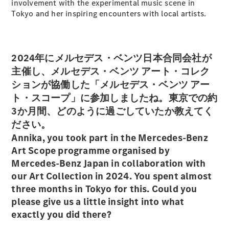
Sedan
involvement with the experimental music scene in
E-Class
Tokyo and her inspiring encounters with local artists.
Sedan
S-Class
New
Sedan
S-Class
2024年にメルセデス・ベンツ日本合同会社が
Sedan
New
主催し、メルセデス・ベンツ アート・コレク
Long
ションが協働した「メルセデス・ベンツ アー
Mercedes-
ト・スコープ」に参加しましたね。東京での約
Maybach
New
S-Class
3か月間、どのように過ごしていたか教えてく
ださい。
試乗リクエ
Annika, you took part in the Mercedes-Benz
スト
Art Scope programme organised by
オンライン
Mercedes-Benz Japan in collaboration with
ショールー
our Art Collection in 2024. You spent almost
ム
three months in Tokyo for this. Could you
SUV
please give us a little insight into what
exactly you did there?