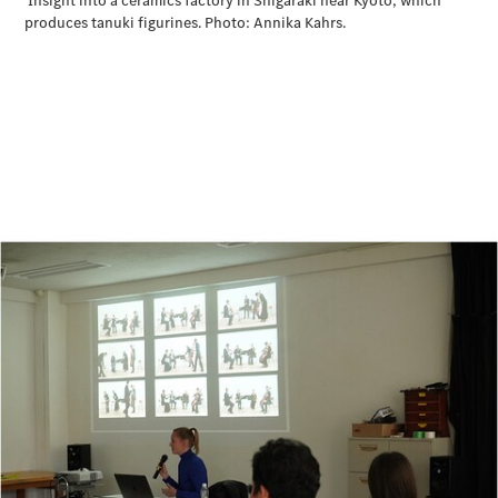
All
Cabriolet/Roadster
CLE
Cabriolet
Mercedes-
AMG SL
Roadster
Mercedes-
Maybach SL
試乗リクエ
スト
オンライン
ショールー
ム
Mini Van