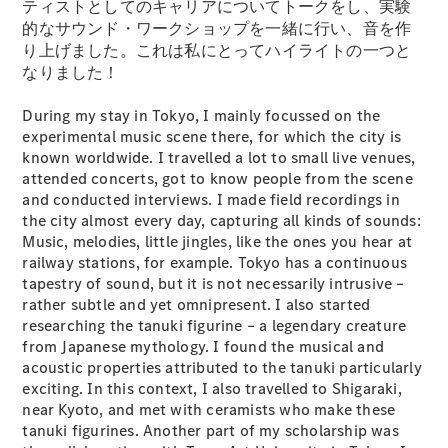
GLS
ティストとしてのキャリアについてトークをし、実験
G-
的なサウンド・ワークショップを一緒に行い、音を作
電気
Class
り上げました。これは私にとってハイライトの一つと
G-Class
なりました！
During my stay in Tokyo, I mainly focussed on the
試乗リクエ
experimental music scene there, for which the city is
スト
known worldwide. I travelled a lot to small live venues,
オンライン
attended concerts, got to know people from the scene
ショールー
and conducted interviews. I made field recordings in
ム
the city almost every day, capturing all kinds of sounds:
Stationwagon
Music, melodies, little jingles, like the ones you hear at
railway stations, for example. Tokyo has a continuous
tapestry of sound, but it is not necessarily intrusive –
rather subtle and yet omnipresent. I also started
researching the tanuki figurine – a legendary creature
from Japanese mythology. I found the musical and
acoustic properties attributed to the tanuki particularly
All
exciting. In this context, I also travelled to Shigaraki,
Stationwagon
near Kyoto, and met with ceramists who make these
CLA
tanuki figurines. Another part of my scholarship was
Shooting
New
電気