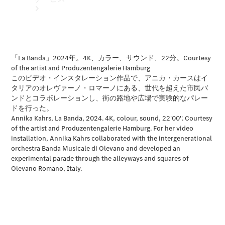
アフターサ
ービス
メルセデス
の電気自動
車を選ぶ理
由
サービス入
庫リクエス
ト
メンテナン
ス＆リペア