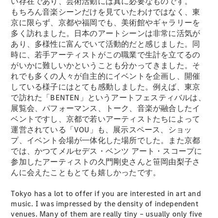
い存在であり、芸術活動には真に必要なものです。
もちろん音楽シーンだけを見ていたわけではなく、東
デザイン＆
京に限らず、京都や福岡でも、美術館やギャラリーを
コンセプト
多く訪れました。日本のアートシーンは非常に活気が
カー
あり、多様性に富んでいて活動的だと感じました。同
サステナビ
時に、若手アーティストがこの職業で生計を立てるの
リティ
がいかに難しいかということも分かってきました。そ
スポンサー
れでも多くの人々が自主的にイベントを企画し、開催
シップ /
している様子にはとても感動しました。例えば、東京
CSR
で訪れた「BENTEN」というアートフェスティバルは、
展覧会、パフォーマンス、トーク、音楽が融合したイ
ベントですし、京都で若いアーティストたちによって
メルセデ
運営されている「VOU」も、展示スペース、ショッ
ス・ベン
プ、イベント会場が一体化した場所でした。また京都
ツ
では、かつてメルセデス・ベンツ アート・スコープに
参加したアーティストの久門剛史さんと笹岡由梨子さ
んに会えたこともとても嬉しかったです。
Tokyo has a lot to offer if you are interested in art and
music. I was impressed by the density of independent
venues. Many of them are really tiny – usually only five