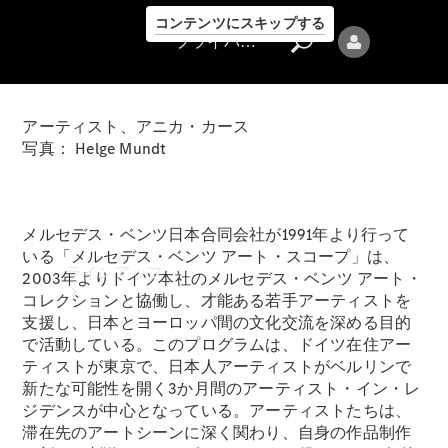
コンテンツにスキップする
プライバシーポリシー
アーティスト、アニカ・カース
写真： Helge Mundt
プライバシ
メルセデス・ベンツ日本合同会社が1991年より行って
ーポリシー
いる「メルセデス・ベンツ アート・スコープ」は、
ラインアップ
2003年よりドイツ本社のメルセデス・ベンツ アート・
コレクションと協働し、才能ある若手アーティストを
支援し、日本とヨーロッパ間の文化交流を深める目的
で活動している。このプログラムは、ドイツ在住アー
ティストが東京で、日本人アーティストがベルリンで
新たな可能性を開く3か月間のアーティスト・イン・レ
ジデンスが中心となっている。アーティストたちは、
滞在先のアートシーンに深く関わり、自身の作品制作
Mercedes-Benz