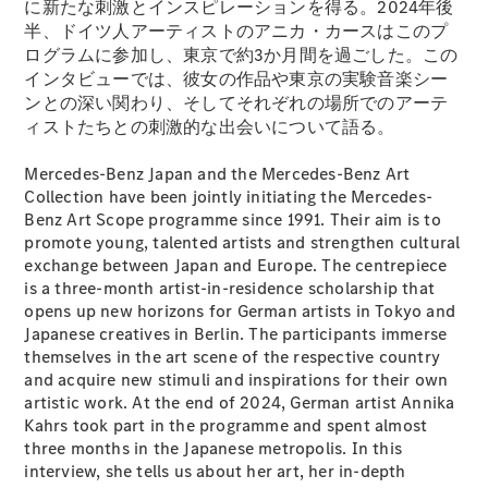
に新たな刺激とインスピレーションを得る。2024年後
New models
半、ドイツ人アーティストのアニカ・カースはこのプ
ログラムに参加し、東京で約3か月間を過ごした。この
電気自動車モデル
インタビューでは、彼女の作品や東京の実験音楽シー
プラグインハイブリッドモデル
ンとの深い関わり、そしてそれぞれの場所でのアーテ
ィストたちとの刺激的な出会いについて語る。
Sedan
Mercedes-Benz Japan and the Mercedes-Benz Art
Collection have been jointly initiating the Mercedes-
Benz Art Scope programme since 1991. Their aim is to
promote young, talented artists and strengthen cultural
exchange between Japan and Europe. The centrepiece
is a three-month artist-in-residence scholarship that
All Sedan
opens up new horizons for German artists in Tokyo and
CLA
Japanese creatives in Berlin. The participants immerse
電気
Sedan
themselves in the art scene of the respective country
CLA
and acquire new stimuli and inspirations for their own
New
Sedan
artistic work. At the end of 2024, German artist Annika
C-Class
Kahrs took part in the programme and spent almost
Sedan
three months in the Japanese metropolis. In this
EQS
interview, she tells us about her art, her in-depth
電気