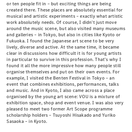
or ten people fit in – but exciting things are being
created there. These places are absolutely essential for
フェア・イ
musical and artistic experiments – exactly what artistic
ベント キャ
work absolutely needs. Of course, I didn't just move
ンペーン
around the music scene, but also visited many museums
and galleries – in Tokyo, but also in cities like Kyoto or
Mercedes-
Fukuoka. I found the Japanese art scene to be very
Benz LIVE!
lively, diverse and active. At the same time, it became
Mercedes-
clear in discussions how difficult it is for young artists
Benz
in particular to survive in this profession. That's why I
STUDIO
found it all the more impressive how many people still
TOKYO
organise themselves and put on their own events. For
ディーラー
example, I visited the Benten Festival in Tokyo – an
検索
event that combines exhibitions, performances, talks
ご購入相談
and music. And in Kyoto, I also came across a place
電気自動車
organised by the young art scene: VOU is a mixture of
のご購入サ
exhibition space, shop and event venue. I was also very
ポート
pleased to meet two former Art Scope programme
デジタルコ
scholarship holders – Tsuyoshi Hisakado and Yuriko
ンパニオン
Sasaoka – in Kyoto.
限定車ライ
ンアップ