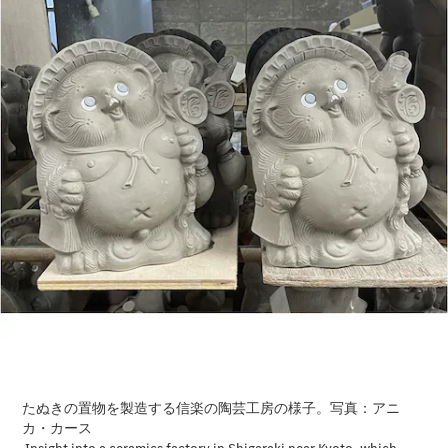
All Coupé
CLE Coupé
Mercedes-
AMG GT
Coupé
Mercedes-
AMG GT 4-
Door-Coupé
Mercedes-
AMG GT
New
電気
4-Door-
Coupé
試乗リクエ
スト
オンライン
ショールー
ム
Cabriolet/Roadster