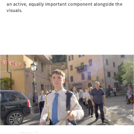
an active, equally important component alongside the
Mercedes-
visuals.
Benz
Accessories
ウォールユ
ニット
Mercedes-
Benz
Collection
カーケア
サービス