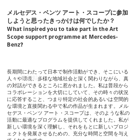
メルセデス・ベンツ アート・スコープに参加
しようと思ったきっかけは何でしたか？
What inspired you to take part in the Art
Scope support programme at Mercedes-
Benz?
長期間にわたって日本で制作活動ができ、そこにいる
購入検討
人々や環境、多様な地域社会と深く関わりながら、真
の対話ができるところに惹かれました。私は普段から
コラボレーションを大切にしていて、その時々の状況
に応答すること、つまり特定の社会的あるいは空間的
な環境と直接関わる中で私の作品が生まれます。メル
セデス・ベンツ アート・スコープは、そのような私の
活動に最適なプログラムを提供してくれました。私が
新しい環境を深く理解し、それをもとに新しいプロジ
ェクトを発展させるための、充分な時間と空間を与え
オンライン