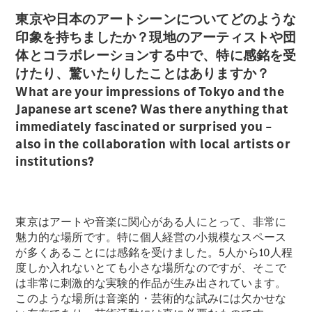
東京や日本のアートシーンについてどのような
印象を持ちましたか？現地のアーティストや団
歴史とブラ
体とコラボレーションする中で、特に感銘を受
ンド
けたり、驚いたりしたことはありますか？
Mercedes-
What are your impressions of Tokyo and the
AMG
Japanese art scene? Was there anything that
Mercedes-
immediately fascinated or surprised you –
Maybach
ALL TIME
also in the collaboration with local artists or
STARS
institutions?
Defining
Class
テクノロ
ジー
東京はアートや音楽に関心がある人にとって、非常に
魅力的な場所です。特に個人経営の小規模なスペース
が多くあることには感銘を受けました。5人から10人程
度しか入れないとても小さな場所なのですが、そこで
は非常に刺激的な実験的作品が生み出されています。
このような場所は音楽的・芸術的な試みには欠かせな