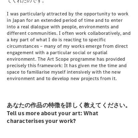
てくれたのです。
ショールー
ム
I was particularly attracted by the opportunity to work
認定中古車
in Japan for an extended period of time and to enter
検索
into a real dialogue with people, environments and
different communities. I often work collaboratively, and
a key part of what I do is reacting to specific
フェア・イ
circumstances – many of my works emerge from direct
ベント キャ
engagement with a particular social or spatial
ンペーン
environment. The Art Scope programme has provided
ファイナン
precisely this framework: It has given me the time and
ス(リース/
space to familiarise myself intensively with the new
ローン)
environment and to develop new projects from it.
法人のお客
様へ
認定中古車
とは
あなたの作品の特徴を詳しく教えてください。
買取サービ
Tell us more about your art: What
ス
characterises your work?
見積シミュ
レーション