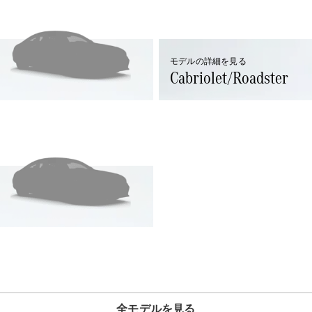
All SUV
モデルの詳細を見る
EQA
電気
Cabriolet/Roadster
EQE
電気
SUV
EQS
電気
SUV
Mercedes-
Maybach
電気
EQS SUV
GLA
GLB
GLC
GLC Coupé
GLE
GLE Coupé
GLS
Mercedes-
Maybach
全モデルを見る