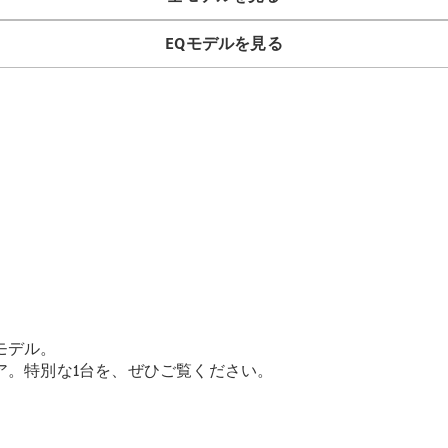
GLS
G-
電気
EQモデルを見る
Class
G-Class
試乗リクエ
スト
オンライン
ショールー
ム
Stationwagon
モデル。
ア。特別な1台を、ぜひご覧ください。
All
Stationwagon
CLA
Shooting
New
電気