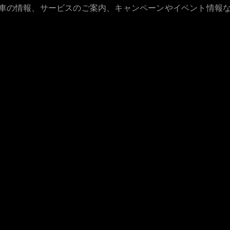
All Coupé
古車の情報、サービスのご案内、キャンペーンやイベント情報
CLE Coupé
Mercedes-
AMG GT
Coupé
Mercedes-
AMG GT 4-
Door-Coupé
Mercedes-
AMG GT
New
電気
4-Door-
Coupé
試乗リクエ
スト
オンライン
ショールー
ム
Cabriolet/Roadster