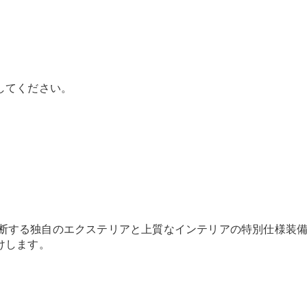
Brake
CLA
Shooting
New
Brake
C-Class
Stationwagon
してください。
C-Class All-
Terrain
E-Class
Stationwagon
E-Class All-
Terrain
試乗リクエ
スト
を横断する独自のエクステリアと上質なインテリアの特別仕様装
オンライン
けします。
ショールー
ム
Compact