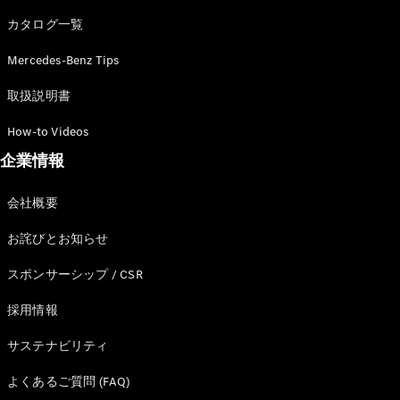
カタログ一覧
Mercedes-Benz Tips
All SUV
EQA
電気
取扱説明書
EQE
電気
SUV
How-to Videos
EQS
電気
企業情報
SUV
Mercedes-
Maybach
電気
会社概要
EQS SUV
GLA
お詫びとお知らせ
GLB
GLC
スポンサーシップ / CSR
GLC Coupé
GLE
採用情報
GLE Coupé
サステナビリティ
GLS
Mercedes-
よくあるご質問 (FAQ)
Maybach