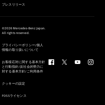
GLS
プレスリリース
G-
電気
Class
G-Class
試乗リクエ
©2026 Mercedes-Benz Japan.
All rights reserved.
スト
オンライン
ショールー
プライバシーポリシー/個人
ム
情報の取り扱いについて
Stationwagon
お客様応対に関する基本方針
と行動指針/反社会的勢力に
対する基本方針/ご利用条件
クッキーの設定
All
Stationwagon
FOSSライセンス
CLA
Shooting
New
電気