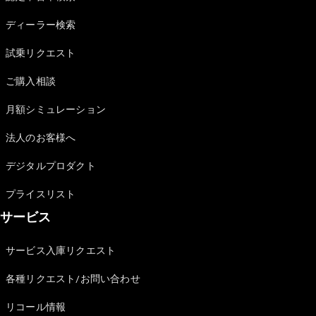
Sedan
E-Class
ディーラー検索
Sedan
S-Class
試乗リクエスト
New
Sedan
S-Class
ご購入相談
Sedan
New
Long
月額シミュレーション
Mercedes-
Maybach
New
法人のお客様へ
S-Class
デジタルプロダクト
試乗リクエ
プライスリスト
スト
サービス
オンライン
ショールー
ム
サービス入庫リクエスト
SUV
各種リクエスト/お問い合わせ
リコール情報