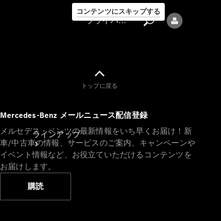
コンテンツにスキップする
プライバシーポリシー
トップに戻る
プライバシ
Mercedes-Benz メールニュース配信登録
ーポリシー
メルセデス・ベンツの最新情報をいち早くお届け！新
ラインアップ
車/中古車の情報、サービスのご案内、キャンペーンや
イベント情報など、お役立ていただけるコンテンツを
お届けします。
購読
Mercedes-Benz