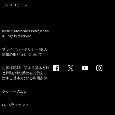
GLS
プレスリリース
G-
電気
Class
G-Class
試乗リクエ
©2026 Mercedes-Benz Japan.
All rights reserved.
スト
オンライン
ショールー
プライバシーポリシー/個人
ム
情報の取り扱いについて
Stationwagon
お客様応対に関する基本方針
と行動指針/反社会的勢力に
対する基本方針/ご利用条件
クッキーの設定
All
Stationwagon
FOSSライセンス
CLA
Shooting
New
電気