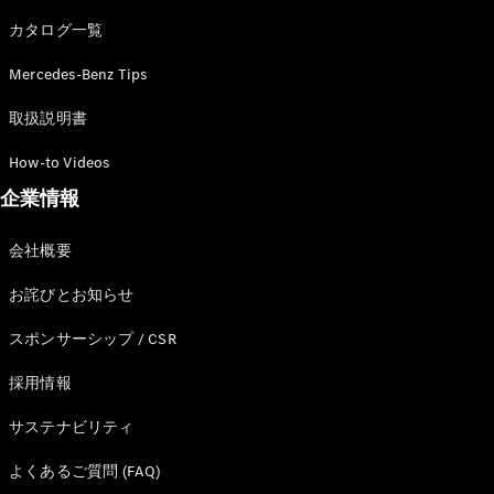
カタログ一覧
Mercedes-Benz Tips
All SUV
EQA
電気
取扱説明書
EQE
電気
SUV
How-to Videos
EQS
電気
企業情報
SUV
Mercedes-
Maybach
電気
会社概要
EQS SUV
GLA
お詫びとお知らせ
GLB
GLC
スポンサーシップ / CSR
GLC Coupé
GLE
採用情報
GLE Coupé
サステナビリティ
GLS
Mercedes-
よくあるご質問 (FAQ)
Maybach