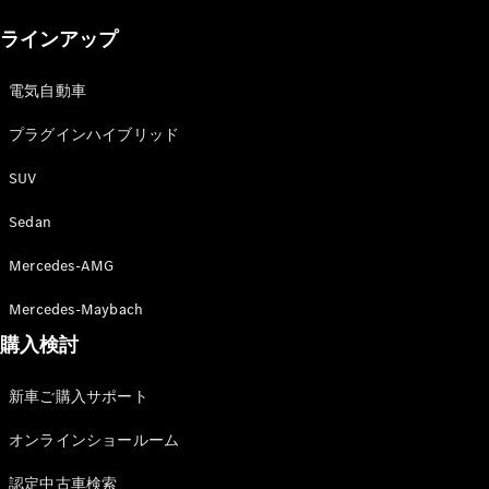
New models
ラインアップ
電気自動車モデル
プラグインハイブリッドモデル
電気自動車
プラグインハイブリッド
Sedan
SUV
Sedan
Mercedes-AMG
All Sedan
Mercedes-Maybach
CLA
購入検討
電気
Sedan
CLA
New
新車ご購入サポート
Sedan
C-Class
オンラインショールーム
Sedan
EQS
電気
認定中古車検索