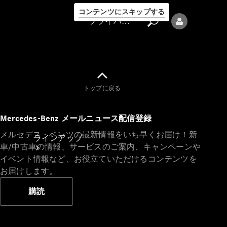
コンテンツにスキップする
プライバシーポリシー
トップに戻る
プライバシ
Mercedes-Benz メールニュース配信登録
ーポリシー
メルセデス・ベンツの最新情報をいち早くお届け！新
ラインアップ
車/中古車の情報、サービスのご案内、キャンペーンや
イベント情報など、お役立ていただけるコンテンツを
お届けします。
購読
Mercedes-Benz