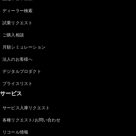
Sedan
E-Class
ディーラー検索
Sedan
S-Class
試乗リクエスト
New
Sedan
S-Class
ご購入相談
Sedan
New
Long
月額シミュレーション
Mercedes-
Maybach
New
法人のお客様へ
S-Class
デジタルプロダクト
試乗リクエ
プライスリスト
スト
サービス
オンライン
ショールー
ム
サービス入庫リクエスト
SUV
各種リクエスト/お問い合わせ
リコール情報