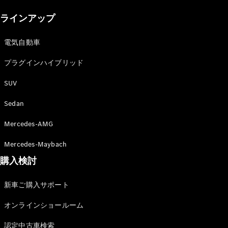
New models
ラインアップ
電気自動車モデル
プラグインハイブリッドモデル
電気自動車
プラグインハイブリッド
Sedan
SUV
Sedan
Mercedes-AMG
All Sedan
Mercedes-Maybach
CLA
購入検討
電気
Sedan
CLA
New
新車ご購入サポート
Sedan
C-Class
オンラインショールーム
Sedan
EQS
電気
認定中古車検索