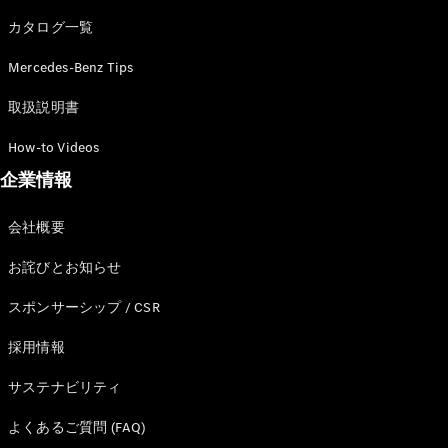
カタログ一覧
Mercedes-Benz Tips
All SUV
EQA
電気
取扱説明書
EQE
電気
SUV
How-to Videos
EQS
電気
企業情報
SUV
Mercedes-
Maybach
電気
会社概要
EQS SUV
GLA
お詫びとお知らせ
GLB
GLC
スポンサーシップ / CSR
GLC Coupé
GLE
採用情報
GLE Coupé
サステナビリティ
GLS
Mercedes-
よくあるご質問 (FAQ)
Maybach