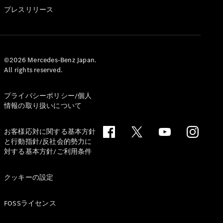
GLS
プレスリリース
G-
電気
Class
G-Class
試乗リクエ
©2026 Mercedes-Benz Japan.
All rights reserved.
スト
オンライン
ショールー
プライバシーポリシー/個人
ム
情報の取り扱いについて
Stationwagon
お客様応対に関する基本方針
と行動指針/反社会的勢力に
対する基本方針/ご利用条件
クッキーの設定
All
Stationwagon
FOSSライセンス
CLA
Shooting
New
電気