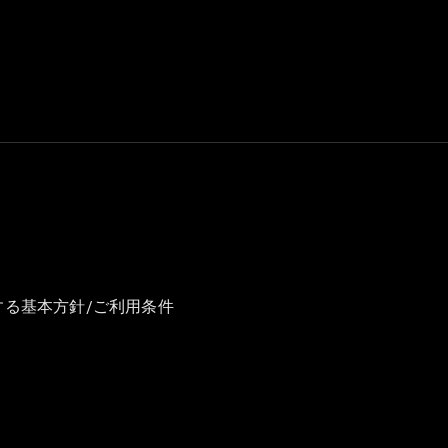
GLS
G-
電気
Class
G-Class
試乗リクエ
スト
オンライン
ショールー
ム
Stationwagon
する基本方針/ご利用条件
All
Stationwagon
CLA
Shooting
New
電気