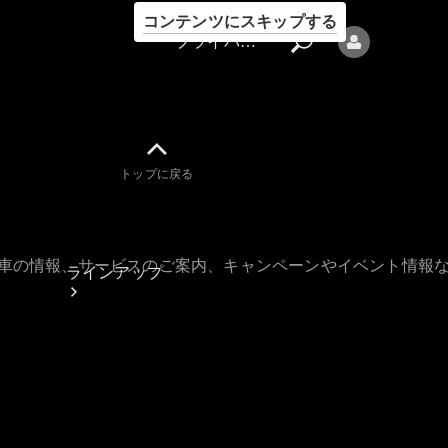
コンテンツにスキップする
プライバシーポリシー
トップに戻る
プライバシ
ーポリシー
古車の情報、サービスのご案内、キャンペーンやイベント情報
ラインアップ
Mercedes-Benz